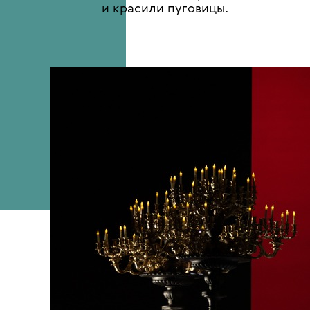
С 3 по 5 июля в рамках юбилейно
фестиваля
«Толстой» состоится 
МАМТ 2026 года
— балета «Анна 
на музыку Ильи Демуцкого. За 28
команда театра, но и Ирина Сер
Edem. Нелли Асриян прогулялась
по мастерским МАМТа, чтобы выя
использовали архивы Edem, назна
и красили пуговицы.