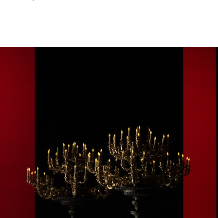
го 10-го сезона театрального
премьера
ключевой постановки
Каренина» Максима Севагина
0 костюмов отвечала не только
ова — дизайнер модного дома
 со всеми причастными
снить в подробностях — как
чали героям свои цвета