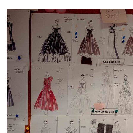
и Вл.И. Немиро
премьеры 107-го
других художни
собственные эск
бывший пиар-ди
проекта.