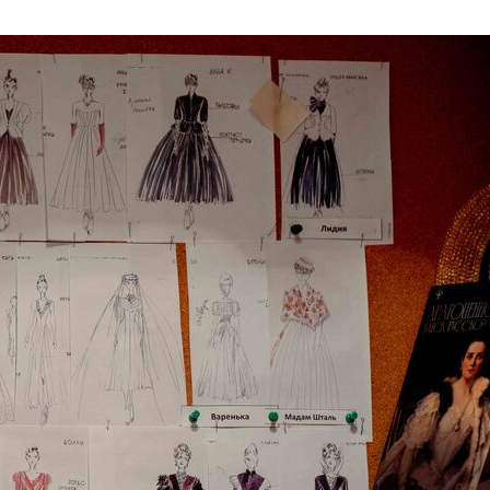
вича-Данченко придумывала костюмы для глав
 сезона. «Правда, из интереса мы все-таки гл
ков по костюмам — но после того, как сдали и 
изы. Я ужаснулся. Подумал: “Как у нас бедно”»,
ректор Edem Михаил Хмелев, соавтор костюм