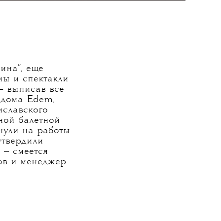
ина”, еще
мы и спектакли
 — выписав все
 дома Edem,
иславского