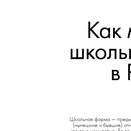
Как 
школь
в 
Школьная форма — предме
(нынешние и бывшие) отн