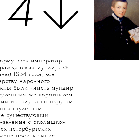
3
4
форму ввел император
гражданских мундирах»
илю) 1834 года, все
рству народного
жны были «иметь мундир
 суконным же воротником
ми из галуна по округам.
ных студентам
не существующий
о-зеленые с околышком
рех петербургских
жено носить синие