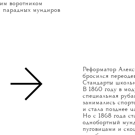
чим воротником
и парадных мундиров
0
Реформатор Алекса
бросился переоде
Стандарты школьн
В 1860 году в мод
специальная руба
занимались спорто
и стала позднее 
Но с 1868 года с
однобортный мунд
пуговицами и ско