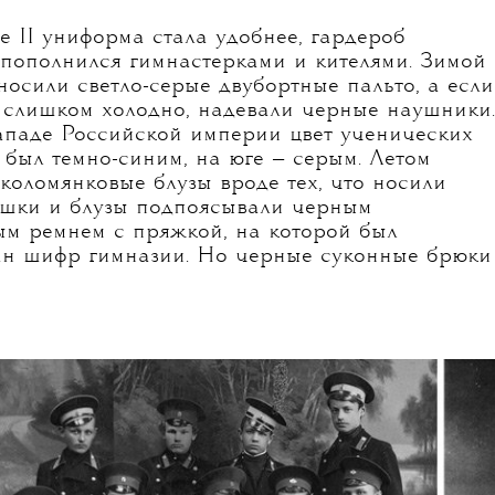
 II униформа стала удобнее, гардероб
пополнился гимнастерками и кителями. Зимой
носили светло-серые двубортные пальто, а если
 слишком холодно, надевали черные наушники.
ападе Российской империи цвет ученических
 был темно-синим, на юге — серым. Летом
 коломянковые блузы вроде тех, что носили
ашки и блузы подпоясывали черным
м ремнем с пряжкой, на которой был
ан шифр гимназии. Но черные суконные брюки