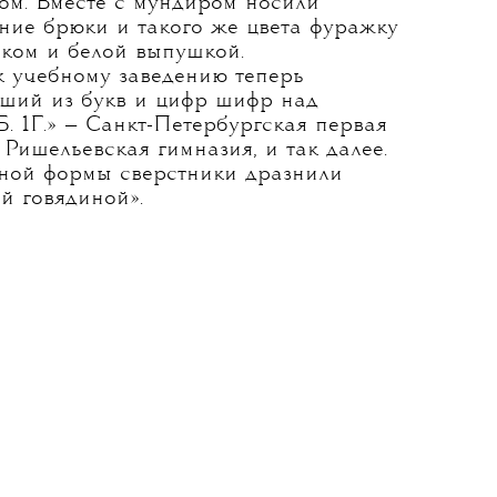
ом. Вместе с мундиром носили
ние брюки и такого же цвета фуражку
ком и белой выпушкой.
 учебному заведению теперь
вший из букв и цифр шифр над
 Б. 1Г.» — Санкт-Петербургская первая
— Ришельевская гимназия, и так далее.
ьной формы сверстники дразнили
й говядиной».