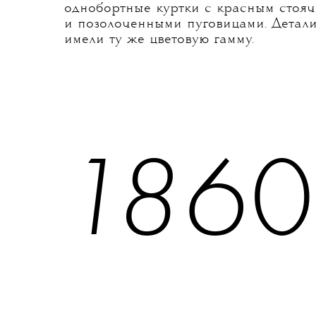
однобортные куртки с красным стоя
и позолоченными пуговицами. Детал
имели ту же цветовую гамму.
1
8
6