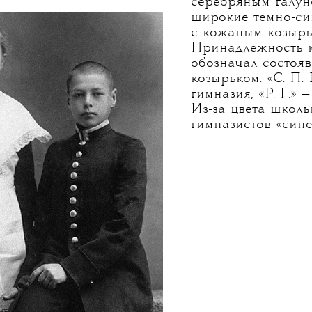
серебряным галун
широкие темно-си
с кожаным козырь
Принадлежность к
обозначал состоя
козырьком: «С. П.
гимназия, «Р. Г.» 
Из-за цвета школ
гимназистов «сине