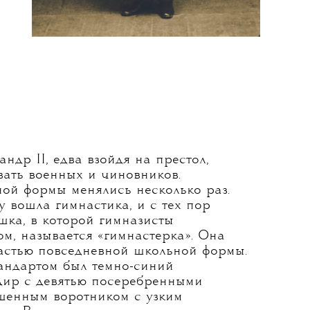
ндр II, едва взойдя на престол,
вать военных и чиновников.
ой формы менялись несколько раз.
у вошла гимнастика, и с тех пор
шка, в которой гимназисты
м, называется «гимнастерка». Она
частью повседневной школьной формы.
тандартом был темно-синий
ир с девятью посеребренными
шенным воротником с узким