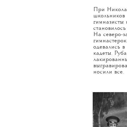
При Николае
школьников 
гимназисты 
становилось
На северо-з
гимнастерок
одевались в
кадеты. Руб
лакированны
выгравиров
носили все.