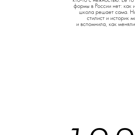
кто-то с нежностью. Ее то
формы в России нет: как
школа решает сама. Но
стилист и историк 
и вспомнила, как менял