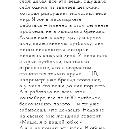
себя: делая все эти вещи, ощущала
себя одним из звеньев цепочки,
которая разрушает экологию, весь
мир. Я же в массмаркете
работала — именно в этом сегменте
проблема, не в люксовых брендах.
Лучше иметь одну крутую сумку,
одну качественную футболку, чем
много непонятных, которые
меняешь каждый день. У меня есть
старые футболки, настолько
охрененные, что с возрастом
становятся только круче — LJB,
например: уже бренда этого нет,
а у меня его вещи до сих пор есть.
А я работала во всем этом
конвейере, где по 500 футболок,
бесконечных пальто — и ты уже
забываешь, что делаешь. Недавно
на съемке мне женщина говорит:
«Маша, я в вашей юбке!»
А я и не помню эту юбку. В общем,