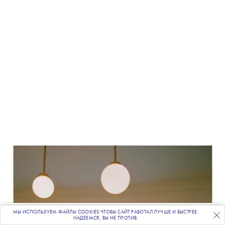
МЫ ИСПОЛЬЗУЕМ ФАЙЛЫ COOKIES ЧТОБЫ САЙТ РАБОТАЛ ЛУЧШЕ И БЫСТРЕЕ.
ПОДПИСЫВАЙТЕСЬ
НА НАШУ
ВЕЧЕРНЮЮ РАССЫЛКУ
НАДЕЕМСЯ, ВЫ НЕ ПРОТИВ.