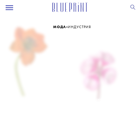
•
МОДА
ИНДУСТРИЯ
За время карантина мы так полюбили
букеты, что хочется их без конца
собирать и дарить. The Blueprint
отсканировал самые красивые цветы
московских флористов, чтобы
научиться создавать красивые букеты,
а заодно попросил специалистов
поделиться хитростями. Свежие