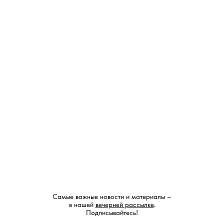
Собран в саду
Спасибо «
» за латирус,
папоротник, питтоспорум, ахилею, тюльпан,
орнитогалум, нигеллу, асклепиас, паникум,
астильбу, герберу
Nikos Pleasure
Спасибо
за каллы, дельфиниум,
ятрофу, хризантему, герберу
ВЕРНУТЬСЯ
К ИГРЕ
↑
Самые важные новости и материалы –
в нашей
вечерней рассылке
.
Подписывайтесь!