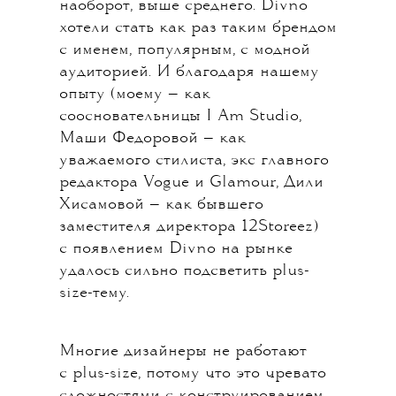
наоборот, выше среднего. Divno
хотели стать как раз таким брендом
с именем, популярным, с модной
аудиторией. И благодаря нашему
опыту (моему — как
соосновательницы I Am Studio,
Маши Федоровой — как
уважаемого стилиста, экс главного
редактора Vogue и Glamour, Дили
Хисамовой — как бывшего
заместителя директора 12Storeez)
с появлением Divno на рынке
удалось сильно подсветить plus-
size-тему.
Многие дизайнеры не работают
с plus-size, потому что это чревато
сложностями с конструированием.