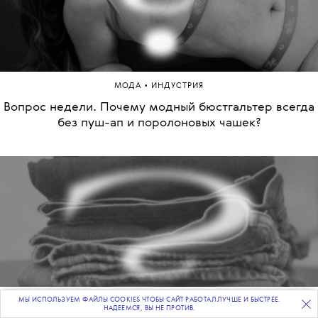
•
МОДА
ИНДУСТРИЯ
Вопрос недели. Почему модный бюстгальтер всегда
без пуш-ап и поролоновых чашек?
МЫ ИСПОЛЬЗУЕМ ФАЙЛЫ COOKIES ЧТОБЫ САЙТ РАБОТАЛ ЛУЧШЕ И БЫСТРЕЕ.
ПОДПИСЫВАЙТЕСЬ
НА НАШУ
ВЕЧЕРНЮЮ РАССЫЛКУ
НАДЕЕМСЯ, ВЫ НЕ ПРОТИВ.