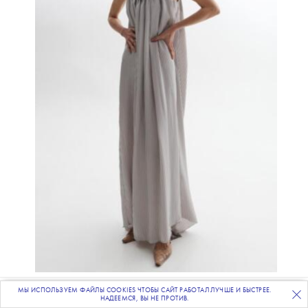
ПЛАТЬЕ
OTOCYON
МЫ ИСПОЛЬЗУЕМ ФАЙЛЫ COOKIES ЧТОБЫ САЙТ РАБОТАЛ ЛУЧШЕ И БЫСТРЕЕ.
ПОДПИСЫВАЙТЕСЬ
НА НАШУ
ВЕЧЕРНЮЮ РАССЫЛКУ
11 000 ₽
НАДЕЕМСЯ, ВЫ НЕ ПРОТИВ.