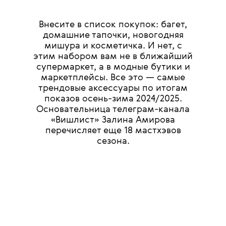
Внесите в список покупок: багет,
домашние тапочки, новогодняя
мишура и косметичка. И нет, с
этим набором вам не в ближайший
супермаркет, а в модные бутики и
маркетплейсы. Все это — самые
трендовые аксессуары по итогам
показов осень-зима 2024/2025.
Основательница телеграм-канала
«Вишлист» Залина Амирова
перечисляет еще 18 мастхэвов
сезона.