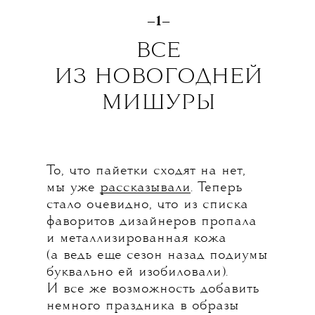
—1—
ВСЕ
ИЗ НОВОГОДНЕЙ
МИШУРЫ
То, что пайетки сходят на нет,
мы уже
рассказывали
. Теперь
стало очевидно, что из списка
фаворитов дизайнеров пропала
и металлизированная кожа
(а ведь еще сезон назад подиумы
буквально ей изобиловали).
И все же возможность добавить
немного праздника в образы