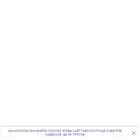
МЫ ИСПОЛЬЗУЕМ ФАЙЛЫ COOKIES ЧТОБЫ САЙТ РАБОТАЛ ЛУЧШЕ И БЫСТРЕЕ.
ПОДПИСЫВАЙТЕСЬ
НА НАШУ
ВЕЧЕРНЮЮ РАССЫЛКУ
НАДЕЕМСЯ, ВЫ НЕ ПРОТИВ.