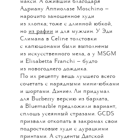
макси. А оживший благодаря
Адриану Аппиолазе Moschino —
нарочито заношенное худи
из хлопка; тоже с длинной юбкой,
но
из рафии
и для мужчин. У Эди
Слимана в Celine толстовки
с капюшонами были выполнены
из искусственного меха, а у MSGM
и Elisabetta Franchi — будто
из новогоднего дождика.
По их рецепту вещь лучшего всего
сочетать с нарядными мини-юбками
и шортами. Дэниел Ли придумал
для Burberry версию из бархата,
а Bluemarble предложили вариант,
сплошь усеянный стразами. GCDS
призвали откопать в закромах свои
подростковые худи с дурацкими
принтами. А студенты Датской