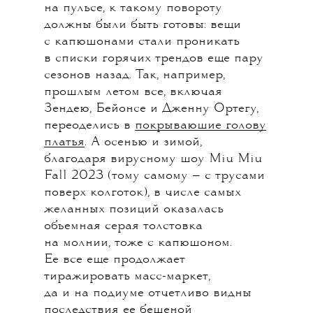
на пульсе, к такому повороту
должны были быть готовы: вещи
с капюшонами стали проникать
в списки горячих трендов еще пару
сезонов назад. Так, например,
прошлым летом все, включая
Зендею, Бейонсе и Дженну Ортегу,
переоделись в
покрываюшие голову
платья
. А осенью и зимой,
благодаря вирусному шоу Miu Miu
Fall 2023 (тому самому — с трусами
поверх колготок), в числе самых
желанных позиций оказалась
объемная серая толстовка
на молнии, тоже с капюшоном.
Ее все еще продолжает
тиражировать масс-маркет,
да и на подиуме отчетливо видны
последствия ее бешеной