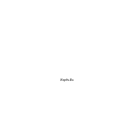
Карди Би