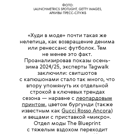
ФОТО:
LAUNCHMETRICS SPOTLIGHT, GETTY IMAGES,
АРХИВЫ ПРЕСС-СЛУЖБ
«Худи в моде» почти такая же
нелепица, как возвращение денима
или ренессанс футболок. Тем
не менее это факт.
Проанализировав показы осень-
зима 2024/25, эксперты Tagwalk
заключили: свитшотов
с капюшонами стало так много, что
впору упомянуть их отдельной
строкой в ключевых трендах
сезона — наравне с
леопардовым
принтом
, цветом бургунди (также
известным как
Gucci Rosso Ancora
)
и вещами с приставкой «микро».
Отдел моды The Blueprint
с тяжелым вздохом переходит