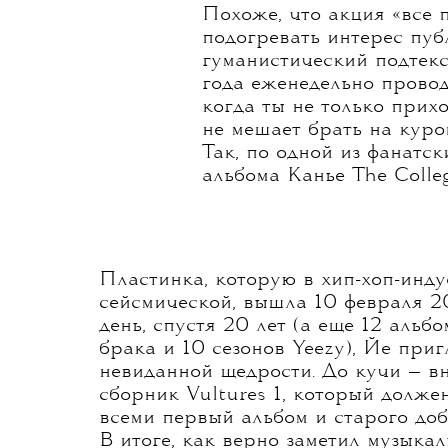
Похоже, что акция «все 
подогревать интерес публ
гуманистический подтекс
года еженедельно провод
когда ты не только прих
не мешает брать на курок
Так, по одной из фанатс
альбома Канье The Colle
Пластинка, которую в хип-хоп-инд
сейсмической, вышла 10 февраля 20
день, спустя 20 лет (а еще 12 альбо
брака и 10 сезонов Yeezy), Йе при
невиданной щедрости. До кучи — в
сборник Vultures 1, который долж
всеми первый альбом и старого доб
В итоге, как верно заметил музыка