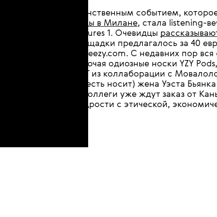
Единственным событием, которое
моды в Милане
, стала listening
Vultures 1. Очевидцы
рассказываю
площадки предлагалось за 40 евр
на Yeezy.com. С недавних пор вся
включая одиозные носки YZY Pods
WET из коллаборации с Мовалоло
(то есть носит) жена Уэста Бьянк
ее коллеги уже ждут заказ от Ка
щедрости с этической, экономиче