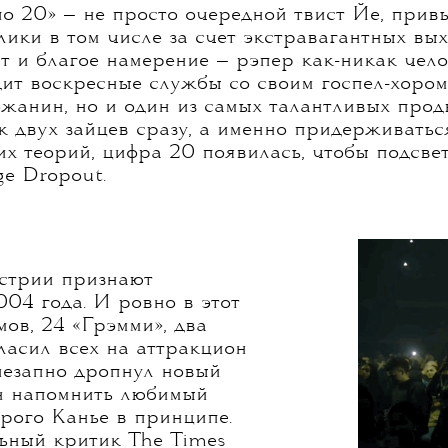
по 20» — не просто очередной твист Йе, прив
ики в том числе за счет экстравагантных вых
т и благое намерение — рэпер как-никак чел
ит воскресные службы со своим госпел-хором
ожанин, но и один из самых талантливых прод
 двух зайцев сразу, а именно придерживаться
ких теорий, цифра 20 появилась, чтобы подсве
ge Dropout.
устрии признают
04 года. И ровно в этот
мов, 24 «Грэмми», два
гласил всех на аттракцион
незапно дропнул новый
ен напомнить любимый
рого Канье в принципе.
льный критик The Times