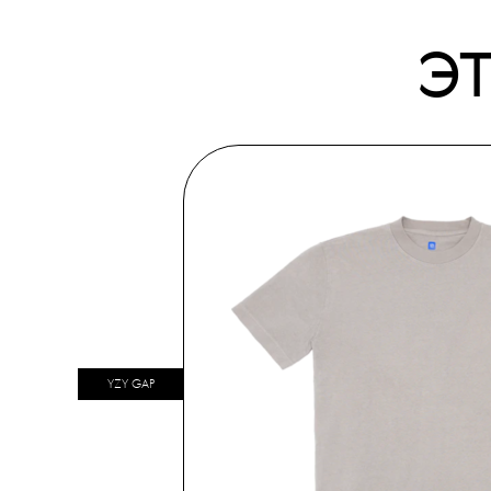
Э
YZY GAP