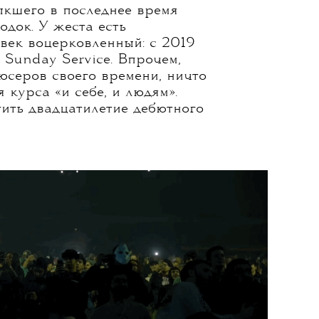
ыкшего в последнее время
одок. У жеста есть
овек воцерковленный: с 2019
 Sunday Service. Впрочем,
юсеров своего времени, ничто
 курса «и себе, и людям».
тить двадцатилетие дебютного