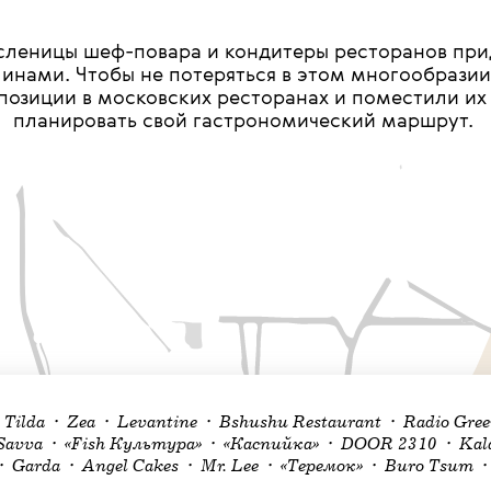
асленицы шеф-повара и кондитеры ресторанов при
инами. Чтобы не потеряться в этом многообрази
озиции в московских ресторанах и поместили их
планировать свой гастрономический маршрут.
• Tilda • Zea • Levantine • Bshushu Restaurant • Radio Gr
avva • «Fish Культура» • «Каспийка» • DOOR 2310 • Kalab
 Garda • Angel Cakes • Mr. Lee • «Теремок» • Buro Tsum • 