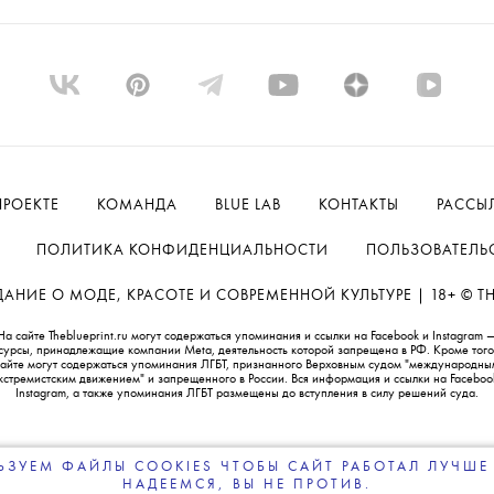
ПРОЕКТЕ
КОМАНДА
BLUE LAB
КОНТАКТЫ
РАССЫ
ПОЛИТИКА КОНФИДЕНЦИАЛЬНОСТИ
ПОЛЬЗОВАТЕЛЬ
НИЕ О МОДЕ, КРАСОТЕ И СОВРЕМЕННОЙ КУЛЬТУРЕ | 18+ © THE
На сайте Theblueprint.ru могут содержаться упоминания и ссылки на Facebook и Instagram 
сурсы, принадлежащие компании Meta, деятельность которой запрещена в РФ. Кроме того
сайте могут содержаться упоминания ЛГБТ, признанного Верховным судом "международны
кстремистским движением" и запрещенного в России. Вся информация и ссылки на Faceboo
Instagram, а также упоминания ЛГБТ размещены до вступления в силу решений суда.
ЗУЕМ ФАЙЛЫ COOKIES ЧТОБЫ САЙТ РАБОТАЛ ЛУЧШЕ 
НАДЕЕМСЯ, ВЫ НЕ ПРОТИВ.
ПОДПИСЫВАЙТЕСЬ
НА НАШУ
ВЕЧЕРНЮЮ РАССЫЛКУ