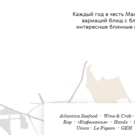
Каждый год в честь М
вариаций блюд с бл
интересные блинные п
Atlantica Seafood • Wine & Crab
Бор • «Кофемания» • Hands • S
Unica• Le Pigeon • GEM •