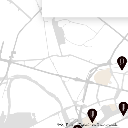
Блин «Дубайский шоколад»
Что: