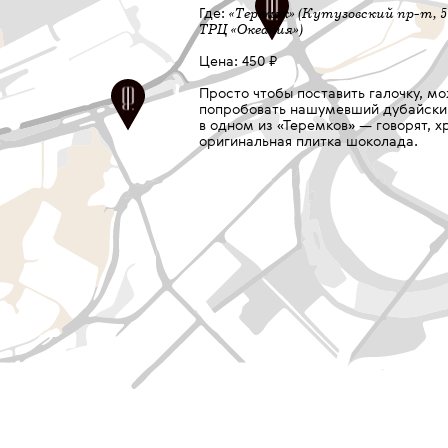
Блины с
Что:
«Теремок» (Кутузовский пр-т, 5
Где:
манго-цитр
ТРЦ «Океания»)
Soho Dol
Где:
Блины с камч
Что:
Цена: 450 ₽
имбирным соусом
Цена: 470 ₽
Просто чтобы поставить галочку, м
Atlantica Sea
Где:
попробовать нашумевший дубайски
и Atlantica Bistro 
в одном из «Теремков» — говорят, хр
Не любите п
оригинальная плитка шоколада.
готовят бли
Цена: 790 ₽
с апельсино
Блины бренд-шеф
в хоспере — смес
румяные, а подае
апельсиново-имб