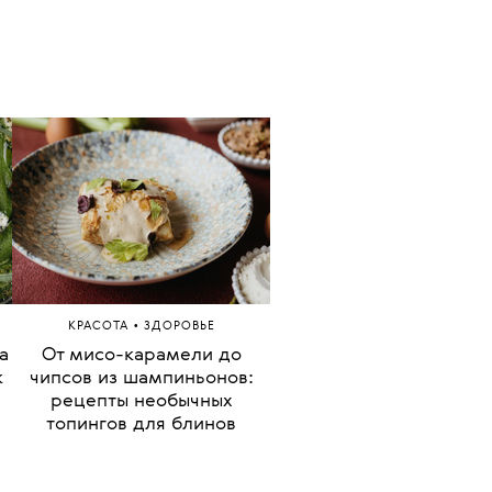
•
КРАСОТА
ЗДОРОВЬЕ
а
От мисо-карамели до
к
чипсов из шампиньонов:
рецепты необычных
топингов для блинов