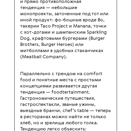
и прямо противоположная
тенденция — небольшие
монопроекты, заточенные под тот или
иной продукт: фо-бошные вроде Bo,
такерии Taco Project и Manana, точки
с хот-догами и шампанским Sparkling
Dog, крафтовыми бургерами (Burger
Brothers, Burger Heroes) или
митболлами в удобных стаканчиках
(Meatball Company).
Параллельно с трендом на comfort
food и понятные места с простыми
концепциями развивается другая
тенденция — foodtertainment.
Гастрономические путешествия,
гастроспектакли, званые ужины,
выездные бранчи, chef’s table — теперь
в ресторанах можно найти не только
хлеб, но и зрелища любого толка.
Тенденцию легко объяснить: