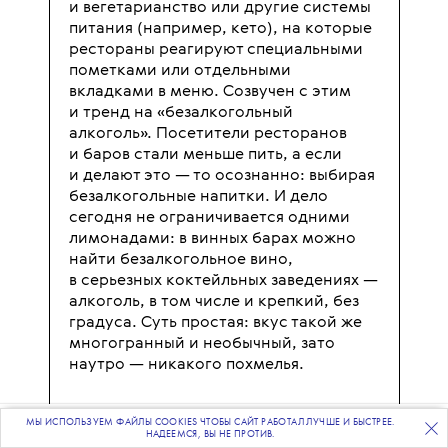
и вегетарианство или другие системы
питания (например, кето), на которые
рестораны реагируют специальными
пометками или отдельными
вкладками в меню. Созвучен с этим
и тренд на «безалкогольный
алкоголь». Посетители ресторанов
и баров стали меньше пить, а если
и делают это — то осознанно: выбирая
безалкогольные напитки. И дело
сегодня не ограничивается одними
лимонадами: в винных барах можно
найти безалкогольное вино,
в серьезных коктейльных заведениях —
алкоголь, в том числе и крепкий, без
градуса. Суть простая: вкус такой же
многогранный и необычный, зато
наутро — никакого похмелья.
В то же время шеф-повара хором
МЫ ИСПОЛЬЗУЕМ ФАЙЛЫ COOKIES ЧТОБЫ САЙТ РАБОТАЛ ЛУЧШЕ И БЫСТРЕЕ.
ПОДПИСЫВАЙТЕСЬ
НА НАШУ
ВЕЧЕРНЮЮ РАССЫЛКУ
НАДЕЕМСЯ, ВЫ НЕ ПРОТИВ.
напоминают, что предсказания —