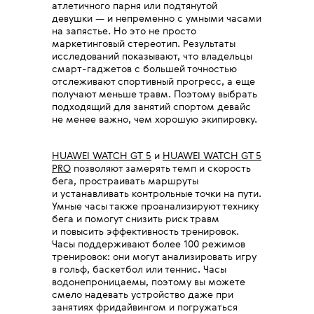
атлетичного парня или подтянутой
девушки — и непременно с умными часами
на запястье. Но это не просто
маркетинговый стереотип. Результаты
исследований показывают, что владельцы
смарт-гаджетов с большей точностью
отслеживают спортивный прогресс, а еще
получают меньше травм. Поэтому выбрать
подходящий для занятий спортом девайс
не менее важно, чем хорошую экипировку.
HUAWEI WATCH GT 5
и
HUAWEI WATCH GT 5
PRO
позволяют замерять темп и скорость
бега, простраивать маршруты
и устанавливать контрольные точки на пути.
Умные часы также проанализируют технику
бега и помогут снизить риск травм
и повысить эффективность тренировок.
Часы поддерживают более 100 режимов
тренировок: они могут анализировать игру
в гольф, баскетбол или теннис. Часы
водонепроницаемы, поэтому вы можете
смело надевать устройство даже при
занятиях фридайвингом и погружаться