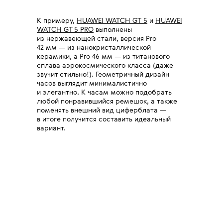
К примеру,
HUAWEI WATCH GT 5
и
HUAWEI
WATCH GT 5 PRO
выполнены
из нержавеющей стали, версия Pro
42 мм — из нанокристаллической
керамики, а Pro 46 мм — из титанового
сплава аэрокосмического класса (даже
звучит стильно!). Геометричный дизайн
часов выглядит минималистично
и элегантно. К часам можно подобрать
любой понравившийся ремешок, а также
поменять внешний вид циферблата —
в итоге получится составить идеальный
вариант.