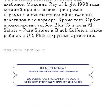
альбомом Мадонны Ray of Light 1998 года,
который принес певице три премии
«Грэмми» и считается одной из главных
пластинок в ее карьере. Кроме того, Орбит
продюсировал альбом Blur 13 и хиты All
Saints — Pure Shores и Black Coffee, а также
работал с U2, Pink и другими артистами.
ТЕКСТ:
КАТЕРИНА КУКУШКИНА
Помимо продюсерской работы, Орбит
выпускал собственную музыку. Его
последним альбомом стал The Painter,
THE BLUEPRINT NEWS
вышедший в 2022 году.
Больше новостей в нашем телеграм-канале
ДОБАВИТЬ НАС В ИСТОЧНИКИ GOOGLE
The Blueprint будет чаще появляться у вас в Google