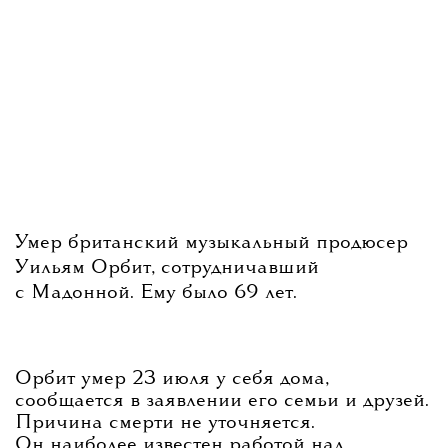
и другие ленты, ставшие классикой
французского кинематографа.
Фестиваль продлится до 16 ноября.
Умер британский музыкальный продюсер
Уильям Орбит, сотрудничавший
с Мадонной. Ему было 69 лет.
Больше новостей о моде, красоте
и современной культуре — в телеграм-
Орбит умер 23 июля у себя дома,
сообщается в заявлении его семьи и друзей.
Причина смерти не уточняется.
канале
The Blueprint News.
Он наиболее известен работой над