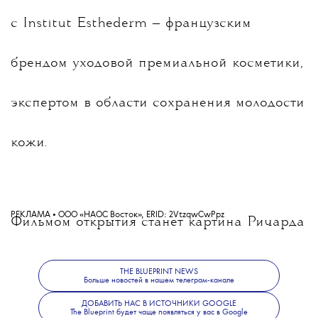
с Institut Esthederm — французским
брендом уходовой премиальной косметики,
экспертом в области сохранения молодости
кожи.
РЕКЛАМА
•
ООО «НАОС Восток»,
ERID:
2VtzqwCwPpz
Фильмом открытия станет картина
Ричарда
Линклейтера
«Новая волна»,
THE BLUEPRINT NEWS
Больше новостей в нашем телеграм-канале
рассказывающая о первых шагах
Жана-
ДОБАВИТЬ НАС В ИСТОЧНИКИ GOOGLE
The Blueprint будет чаще появляться у вас в Google