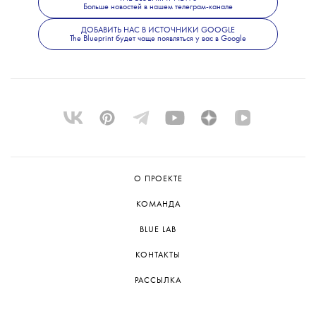
Больше новостей в нашем телеграм-канале
международные командные соревнования в
женском теннисе)
ДОБАВИТЬ НАС В ИСТОЧНИКИ GOOGLE
The Blueprint будет чаще появляться у вас в Google
О ПРОЕКТЕ
КОМАНДА
BLUE LAB
КОНТАКТЫ
РАССЫЛКА