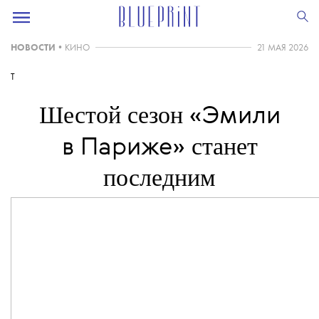
НОВОСТИ
•
КИНО
21 МАЯ 2026
T
Шестой сезон
«Эмили
станет
в Париже»
последним