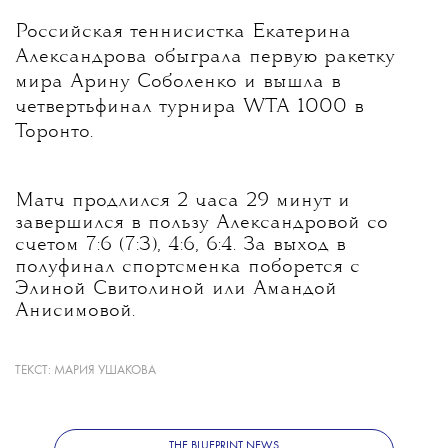
Российская теннисистка Екатерина
Александрова обыграла первую ракетку
мира Арину Соболенко и вышла в
четвертьфинал турнира WTA 1000 в
Торонто.
Матч продлился 2 часа 29 минут и
завершился в пользу Александровой со
счетом 7:6 (7:3), 4:6, 6:4. За выход в
полуфинал спортсменка поборется с
Элиной Свитолиной или Амандой
Анисимовой.
ТЕКСТ:
МАРИЯ УШАКОВА
Александровой 31 год; она победительница
восьми турниров WTA (пяти — в одиночном
разряде) и обладательница Кубка Билли
Джин Кинг (это крупнейшие
THE BLUEPRINT NEWS