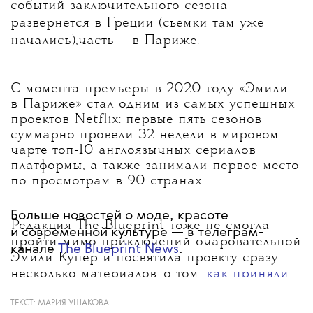
событий заключительного сезона
развернется в Греции (съемки там уже
начались),часть — в Париже.
С момента премьеры в 2020 году «Эмили
в Париже» стал одним из самых успешных
проектов Netflix: первые пять сезонов
суммарно провели 32 недели в мировом
чарте топ-10 англоязычных сериалов
платформы, а также занимали первое место
по просмотрам в 90 странах.
Больше новостей о моде, красоте
Редакция The Blueprint тоже не смогла
и современной культуре — в телеграм-
пройти мимо приключений очаровательной
канале
The Blueprint News
.
Эмили Купер и посвятила проекту сразу
несколько материалов: о том,
как приняли
первый сезон
,
о стиле в сериале
и
о пятом
ТЕКСТ:
МАРИЯ УШАКОВА
сезоне
, где действие разворачивается