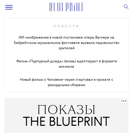
НОВОСТИ
ИИ-изображения в новой постановке оперы Вагнера на
Байрейтском музыкальном фестивале вызвали недовольство
зрителей
Фильм «Пурпурный дождь» (вновь) адаптируют в формате
мюзикла
Новый фильм о Человеке-пауке стартовал в прокате с
рекордными сборами