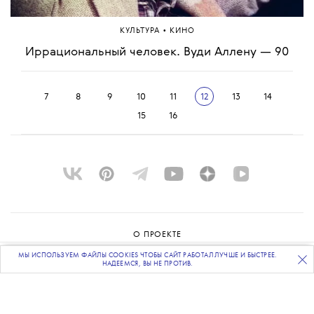
•
КУЛЬТУРА
КИНО
Иррациональный человек. Вуди Аллену — 90
7
8
9
10
11
12
13
14
15
16
О ПРОЕКТЕ
МЫ ИСПОЛЬЗУЕМ ФАЙЛЫ COOKIES ЧТОБЫ САЙТ РАБОТАЛ ЛУЧШЕ И БЫСТРЕЕ.
ПОДПИСЫВАЙТЕСЬ
НА НАШУ
ВЕЧЕРНЮЮ РАССЫЛКУ
КОМАНДА
НАДЕЕМСЯ, ВЫ НЕ ПРОТИВ.
BLUE LAB
КОНТАКТЫ