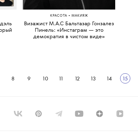
•
КРАСОТА
МАКИЯЖ
Адэль
Визажист M.A.C Бальтазар Гонзалез
Зач
торый
Пинель: «Инстаграм — это
деко
демократия в чистом виде»