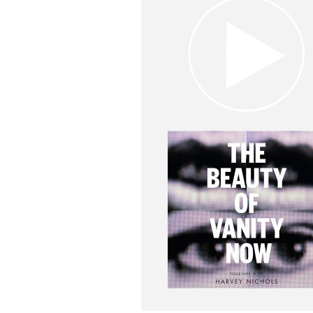
•
КУЛЬТУРА
STYLE-ICONS-BEAUT
РуПол — самая известная д
королева. Как «мужчина в п
стал иконой стиля?