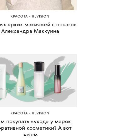
•
КРАСОТА
СЪЕМКИ
YouTube недели:
откометражные тьюториалы
про модный макияж