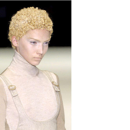
НОВОСТИ
на Гранде возьмет перерыв в карьере
после тура Eternal Sunshine
тство WME продало права на Неделю
моды в Нью-Йорке Signet Fashion
зображения в новой постановке оперы
гнера на Байрейтском музыкальном
ивале вызвали недовольство зрителей