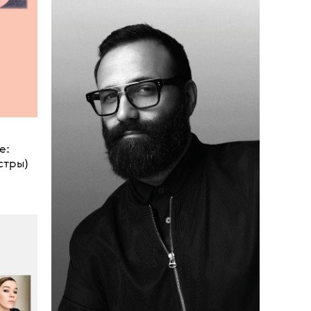
•
КРАСОТА
ИНДУСТРИЯ
Как бьюти-блогер Адэль
Мифтахова и Organic Kitchen
впервые сделали косметику вместе
e:
13 са
стры)