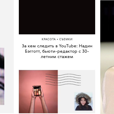
Y
рэг-
латье»
Ариа
Аген
•
КРАСОТА
СЪЕМКИ
ИИ-и
За кем следить в YouTube: Надин
Ва
Бэгготт, бьюти-редактор с 30-
фест
летним стажем