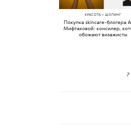
Pixiwoo
•
КРАСОТА
ШОПИНГ
Покупка skincare-блогера 
Мифтаховой: консилер, ко
обожают визажисты