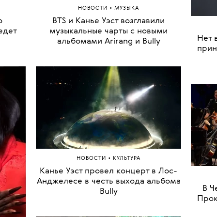
•
НОВОСТИ
МУЗЫКА
о
BTS и Канье Уэст возглавили
Оли
едет
музыкальные чарты с новыми
альбомами Arirang и Bully