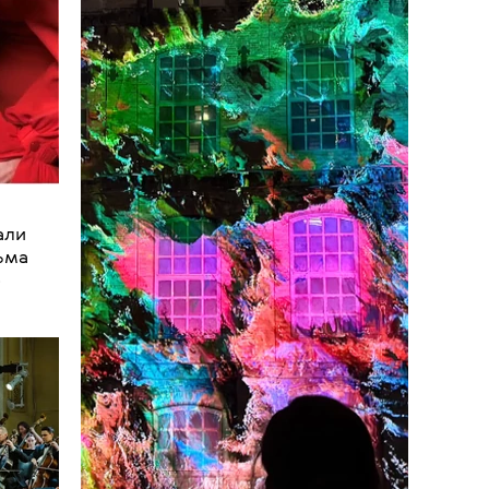
•
НОВОСТИ
КУЛЬТУРА
Канье Уэст провел концерт в Лос-
Анджелесе в честь выхода альбома
Bully
али
Нет 
ьма
прин