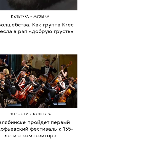
•
НОВОСТИ
МУЗЫКА
вия Родриго выпустит свой
третий альбом в июне