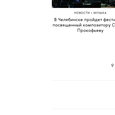
«Дьявол носит Prada 2
•
НОВОСТИ
МУЗЫКА
В Челябинске пройдет фести
посвященный композитору 
Прокофьеву