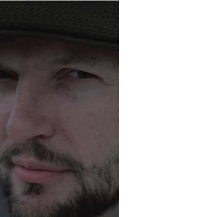
НОВОСТИ
В России обновили перечень книг с
оминаниями наркотических средств
Дмитриенко включили в Книгу рекордов
России
ы Wildberries атаковали беспилотники.
Главное