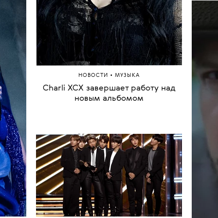
ым
йнером
уп
Ваню 
•
НОВОСТИ
МУЗЫКА
Charli XCX завершает работу над
Склад
новым альбомом