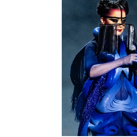
•
НОВОСТИ
МУЗЫКА
Джастин Бибер стал сам
высокооплачиваемым хедла
в истории Коачеллы