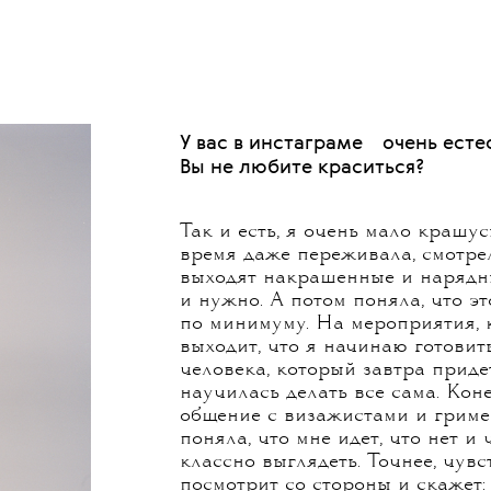
 ваш подобный опыт?
тное удовольствие! Мне нравятся такие эксперимен
придет в голову еще какая-то необычная идея, пуст
 помадой у меня на лице, раскрашивали ей руки.
мада скользит по пальцам. Никогда не пробовали?
о!
💧
У вас в
инстаграме
очень есте
Вы не любите краситься?
Так и есть, я очень мало крашу
время даже переживала, смотрел