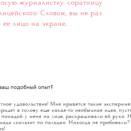
ойством личности. Аксенова,
визоре у Ивана Урганта,
💧
стаграме
(где у нее больше
и в комедии «Глубже!» все
оиндустрии. А теперь
оре Громе» Олега Трофима, где
лосую журналистку, соратницу
ицейского. Словом, вы не раз
 ее лицо на экране,