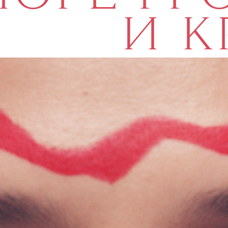
•
КРАСОТА
ИНДУСТРИЯ
Ь
АК
ЙОРЕ ГР
И К