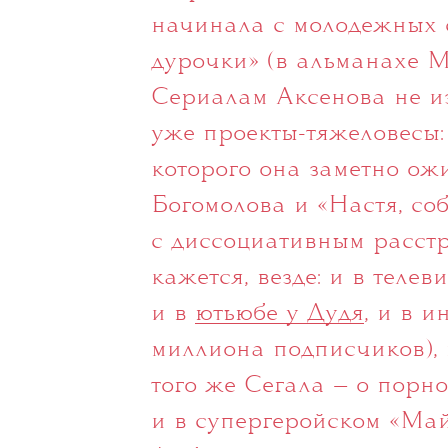
Одна из самых востребо
актрис, Любовь Аксенова 
начинала с молодежных 
дурочки» (в альманахе М
Сериалам Аксенова не изм
уже проекты-тяжеловесы:
которого она заметно ож
Богомолова и «Настя, со