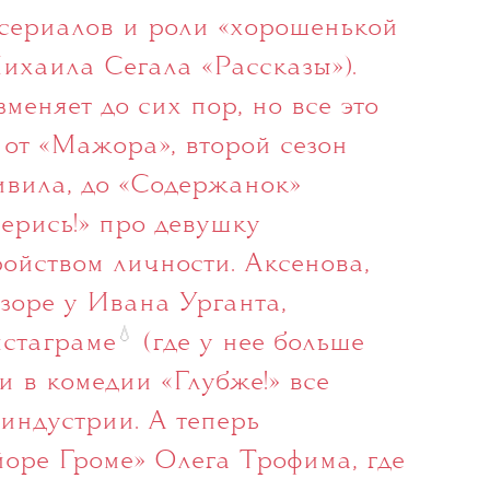
ванных молодых российских
— как и многие ее коллеги —
сериалов и роли «хорошенькой
ихаила Сегала «Рассказы»).
еняет до сих пор, но все это
 от «Мажора», второй сезон
ивила, до «Содержанок»
берись!» про девушку