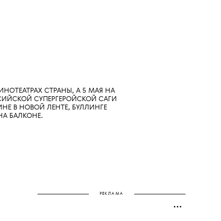
ХУДОЖНИЦА:
АРТ-ДИРЕКТОР:
КАТЯ МОЛЧАНОВА
СЕРГЕЙ ПАЦЮК
НОТЕАТРАХ СТРАНЫ, А 5 МАЯ НА
СИЙСКОЙ СУПЕРГЕРОЙСКОЙ САГИ
НЕ В НОВОЙ ЛЕНТЕ, БУЛЛИНГЕ
НА БАЛКОНЕ.