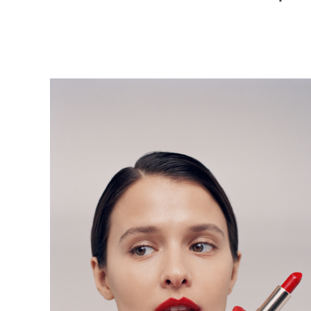
Как прошла съемка? Это первый
Я получила невероя
ребятам — если им 
зовут. Мы рисовали
ощущения, когда по
сделайте, это приятн