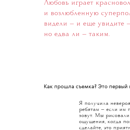
с диссоциативным расстр
кажется, везде: и в теле
и в
ютьюбе у Дудя
, и в
ин
миллиона подписчиков), 
того же Сегала — о порн
и в супергеройском «Май
Любовь играет красново
и возлюбленную суперпол
видели — и еще увидите —
но едва ли — таким.