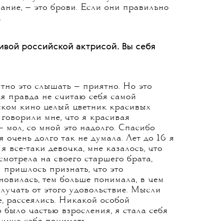
, думала, что, наверное, только так
то мой личный выбор: краситься
кстати, макияж обычно делаю сама. Так
ься к выходам прямо накануне, а найти
 и подготовит, непросто. Так что
ечно, помогли съемки, постоянное
рами. Я изучила свое лицо, постепенно
 что минимально нужно сделать, чтобы
твовать себя на все сто. Возможно, кто-то
«Люб, ну это вообще никуда не годится».
ание, — это брови. Если они правильно
.
ивой российской актрисой. Вы себя
ятно это слышать — приятно. Но это
 я правда не считаю себя самой
йском кино целый цветник красивых