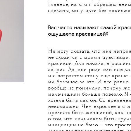
выходят накрашенные и нарядные
и нужно. А потом поняла, что э
по минимуму. На мероприятия, 
выходит, что я начинаю готовит
человека, который завтра придет
научилась делать все сама. Кон
общение с визажистами и гриме
поняла, что мне идет, что нет и
классно выглядеть. Точнее, чувс
посмотрит со стороны и скажет: 
Главное, на что я обращаю вним
сделаны, могу идти без макияжа
Вас часто называют самой крас
ощущаете красавицей?
Не могу сказать, что мне непри
не сходится с моими чувствами,
красивой. Для начала, в росси