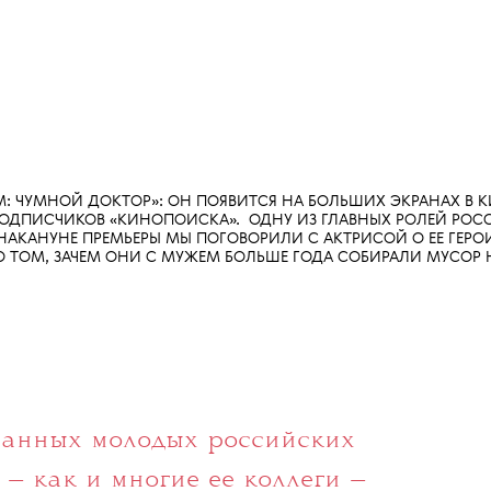
АЖИСТ:
СТИЛИСТ ПО ВОЛОСАМ:
ПРОДЮСЕР:
ИЯ РАДА
АЛЕКСАНДР МЕДЯНЦЕВ
МАКС КУЗИН
АССИСТЕНТ ФОТОГРАФА:
АССИСТЕНТ ВИЗАЖИСТА:
АНТОН ГРЕБЕНЦОВ
ДАРЬЯ СЕЛИВАНОВА
М: ЧУМНОЙ ДОКТОР»: ОН ПОЯВИТСЯ НА БОЛЬШИХ ЭКРАНАХ В КИ
ДПИСЧИКОВ «КИНОПОИСКА». ОДНУ ИЗ ГЛАВНЫХ РОЛЕЙ РОС
НАКАНУНЕ ПРЕМЬЕРЫ МЫ ПОГОВОРИЛИ С АКТРИСОЙ О ЕЕ ГЕРОИ
О ТОМ, ЗАЧЕМ ОНИ С МУЖЕМ БОЛЬШЕ ГОДА СОБИРАЛИ МУСОР 