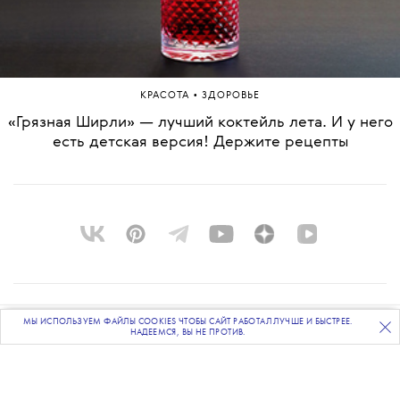
•
КРАСОТА
ЗДОРОВЬЕ
«Грязная Ширли» — лучший коктейль лета. И у него
есть детская версия! Держите рецепты
О ПРОЕКТЕ
МЫ ИСПОЛЬЗУЕМ ФАЙЛЫ COOKIES ЧТОБЫ САЙТ РАБОТАЛ ЛУЧШЕ И БЫСТРЕЕ.
ПОДПИСЫВАЙТЕСЬ
НА НАШУ
ВЕЧЕРНЮЮ РАССЫЛКУ
НАДЕЕМСЯ, ВЫ НЕ ПРОТИВ.
КОМАНДА
BLUE LAB