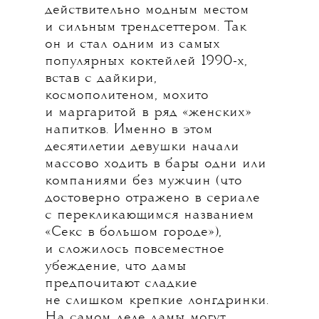
действительно модным местом
и сильным трендсеттером. Так
он и стал одним из самых
популярных коктейлей 1990-х,
встав с дайкири,
космополитеном, мохито
и маргаритой в ряд «женских»
напитков. Именно в этом
десятилетии девушки начали
массово ходить в бары одни или
компаниями без мужчин (что
достоверно отражено в сериале
с перекликающимся названием
«Секс в большом городе»),
и сложилось повсеместное
убеждение, что дамы
предпочитают сладкие
не слишком крепкие лонгдринки.
На самом деле дамы могут