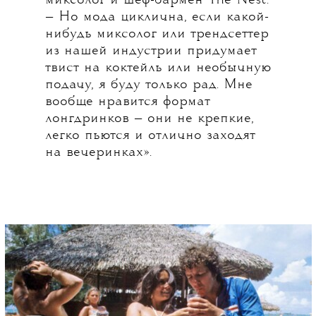
миксолог и шеф-бармен The Nest.
— Но мода циклична, если какой-
нибудь миксолог или трендсеттер
из нашей индустрии придумает
твист на коктейль или необычную
подачу, я буду только рад. Мне
вообще нравится формат
лонгдринков — они не крепкие,
легко пьются и отлично заходят
на вечеринках».