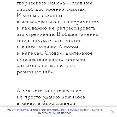
творческого начала — главный
способ достижения счастья.
И что мы склонны
к исследованию и экспериментам
и как важно не репрессировать
это стремление. В общем, именно
тогда подумал, что, может,
и книгу напишу. А потом
и написал. Словом, длительное
путешествие как-то логично
ложилось на канву этих
размышлений».
А для кого-то путешествие
не просто удачно ложилось
в канву, а было главной
причиной взять длительный
МЫ ИСПОЛЬЗУЕМ ФАЙЛЫ COOKIES ЧТОБЫ САЙТ РАБОТАЛ ЛУЧШЕ И БЫСТРЕЕ.
ПОДПИСЫВАЙТЕСЬ
НА НАШУ
ВЕЧЕРНЮЮ РАССЫЛКУ
НАДЕЕМСЯ, ВЫ НЕ ПРОТИВ.
отпуск. Так, Мила Плющ, еx-CMO