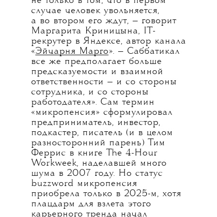
не только в том, что в первом
случае человек увольняется,
а во втором его ждут, — говорит
Маргарита Криницына, IT-
рекрутер в Яндексе, автор канала
«
Эйчарня Марго
». — Саббатикал
все же предполагает больше
предсказуемости и взаимной
ответственности — и со стороны
сотрудника, и со стороны
работодателя». Сам термин
«микропенсия» сформулировал
предприниматель, инвестор,
подкастер, писатель (и в целом
разносторонний парень) Тим
Феррис в книге The 4-Hour
Workweek, наделавшей много
шума в 2007 году. Но статус
buzzword микропенсия
приобрела только в 2025-м, хотя
плацдарм для взлета этого
карьерного тренда начал