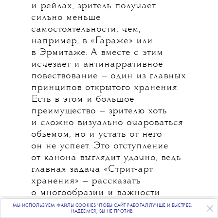
и рейлах, зритель получает
сильно меньше
самостоятельности, чем,
например, в «Гараже» или
в Эрмитаже. А вместе с этим
исчезает и антинарративное
повествование — один из главных
принципов открытого хранения.
Есть в этом и большое
преимущество — зрителю хоть
и сложно визуально очароваться
объемом, но и устать от него
он не успеет. Это отступление
от канона выглядит удачно, ведь
главная задача «Стрит-арт
хранения» — рассказать
о многообразии и важности
стрит-арт-искусства. Очарование
МЫ ИСПОЛЬЗУЕМ ФАЙЛЫ COOKIES ЧТОБЫ САЙТ РАБОТАЛ ЛУЧШЕ И БЫСТРЕЕ.
ПОДПИСЫВАЙТЕСЬ
НА НАШУ
ВЕЧЕРНЮЮ РАССЫЛКУ
НАДЕЕМСЯ, ВЫ НЕ ПРОТИВ.
масштабом и новый формат