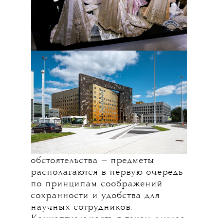
Главная фишка классического
открытого хранения — отсутствие
нарративного повествования.
В нем нет стремления отразить
кураторский взгляд или
концептуальные теории, оно
сосредоточено на самих
произведениях (часто без
контекста) или коллекции
в целом. Есть у этой фишки
и вполне технические
обстоятельства — предметы
располагаются в первую очередь
по принципам соображений
сохранности и удобства для
научных сотрудников.