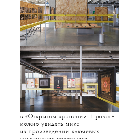
«ГАРАЖ»
Отсутствие дидактического
нарратива здесь представлено
в виде замены взгляда
кураторского на коллективно-
институциональный —
формированием экспозиции
занимаются сотрудники музея
и приглашенные специалисты
вроде Валентина Дьяконова
и Екатерины Савченко. Сейчас
в «Открытом хранении. Пролог»
можно увидеть микс
из произведений ключевых