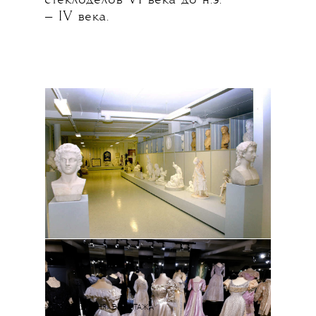
стеклоделов VI века до н.э.
— IV века.
«СТАРАЯ ДЕРЕВНЯ» ЭРМИТАЖА