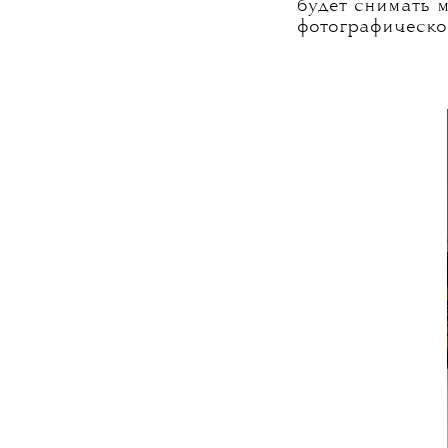
связать жизнь 
родной Равенне 
его фотографии
прямолинейные 
Питера Кнаппа,
Роверси встрет
Разложил их на 
Вдохновленный 
французского и
время он продо
будет снимать 
фотографическо