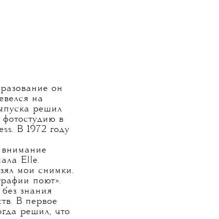
бразование он
евелся на
выпуска решил