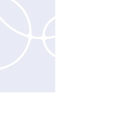
В июне в The MOP Foundation в Л
ретроспектива Паоло Роверси — 
современной фэшн-фотографии. 
карьеры он посотрудничал с Vogue 
снимал кампании Comme de Garç
художественный язык шел напере
модной фотографии. В размытые
Роверси всмотрелся Никита Слин