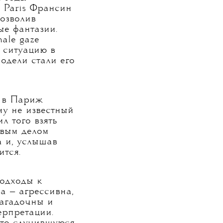
е годы
 Paris Франсин
озволив
ые фантазии.
ale gaze
 ситуацию в
одели стали его
 в Париж
ому не известный