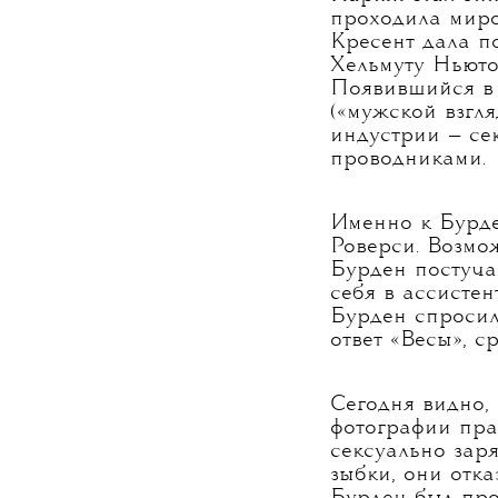
Париж стал эпи
проходила миро
Кресент дала п
Хельмуту Ньюто
Появившийся в 
(«мужской взгл
индустрии — се
проводниками.
Именно к Бурд
Роверси. Возмож