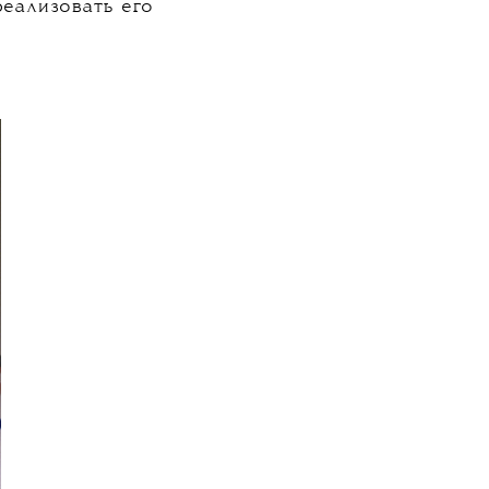
 фотостудию в
ss. В 1972 году
 внимание
ла Elle.
зял мои снимки.
графии поют».
 без знания
тв. В первое
гда решил, что
еализовать его