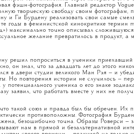
Паоло Роверси в своей студии, 1981
центром тех изменений, через которые в 1970-
вая фэшн-фотография. Главный редактор Vogue
олную творческую свободу своим фотографам, п
ну и Ги Бурдену реализовать свои самые смел
те годы в феминистской кинокритике термин m
яд») максимально точно описывал сложившуюся
ксуальное желание превратилось в продукт, а м
ену решил попроситься в ученики приехавший
но, он знал, что за двадцать лет до этого ник