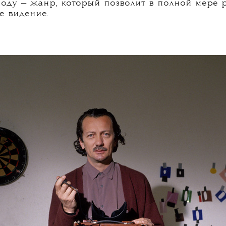
с фотографией — и уже скоро открыл небольшую
и начал снимать репортажи для Associated Pre
 — по признанию самого Роверси, максимально
и лишенные всяческой фантазии, — привлекли
 фотографа и многолетнего арт-директора журна
ился с ним у общего знакомого: «Питер Кнапп в
полу. Впервые в жизни я увидел, как мои фото
этой встречей, Роверси отправился в Париж —
ли английского и с минимумом нужных знакомс
лжил работать фотожурналистом, однако уже то
моду — жанр, который позволит в полной мере р
е видение.