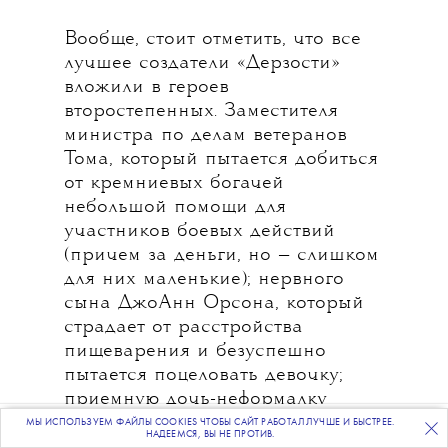
Вообще, стоит отметить, что все
лучшее создатели «Дерзости»
вложили в героев
второстепенных. Заместителя
министра по делам ветеранов
Тома, который пытается добиться
от кремниевых богачей
небольшой помощи для
участников боевых действий
(причем за деньги, но — слишком
для них маленькие); нервного
сына ДжоАнн Орсона, который
страдает от расстройства
пищеварения и безуспешно
пытается поцеловать девочку;
приемную дочь-неформалку
Анушки Тесс — изгоя и тихую
МЫ ИСПОЛЬЗУЕМ ФАЙЛЫ COOKIES ЧТОБЫ САЙТ РАБОТАЛ ЛУЧШЕ И БЫСТРЕЕ.
ПОДПИСЫВАЙТЕСЬ
НА НАШУ
ВЕЧЕРНЮЮ РАССЫЛКУ
НАДЕЕМСЯ, ВЫ НЕ ПРОТИВ.
бунтарку; второго мужа ДжоАнн,