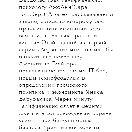
Бардольф (Зак Галифианакис)
психологу ДжоАнн(Сара
Голдберг). А затем рассказывает о
законе, согласно которому рост
прибыли айти-компаний будет
вечным, по «логике раковой
клетки». Этой сценой из первой
серии «Дерзости» можно было бы
описать все новое шоу
Джонатана Глейзера,
посвященное тем самым IT-бро,
новым технофеодалам в
определении греческого
политика и экономиста Яниса
Варуфакиса. Через минуту
Галифианакис сядет в черный
джип и в сопровождении охраны
уедет — над бездушностью
бизнеса Кремниевой долины