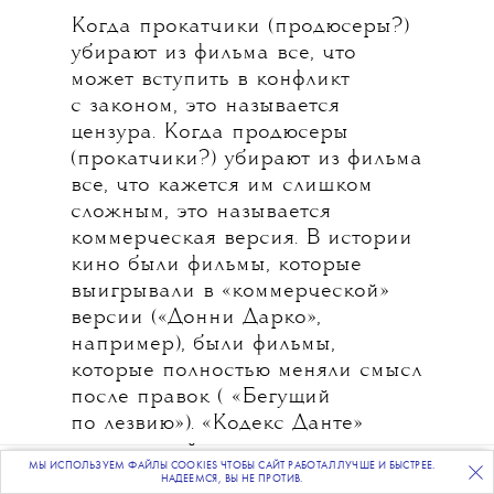
Когда прокатчики (продюсеры?)
убирают из фильма все, что
может вступить в конфликт
с законом, это называется
цензура. Когда продюсеры
(прокатчики?) убирают из фильма
все, что кажется им слишком
сложным, это называется
коммерческая версия. В истории
кино были фильмы, которые
выигрывали в «коммерческой»
версии («Донни Дарко»,
например), были фильмы,
которые полностью меняли смысл
после правок ( «Бегущий
по лезвию»). «Кодекс Данте»
в прокатной версии превратился
МЫ ИСПОЛЬЗУЕМ ФАЙЛЫ COOKIES ЧТОБЫ САЙТ РАБОТАЛ ЛУЧШЕ И БЫСТРЕЕ.
ПОДПИСЫВАЙТЕСЬ
НА НАШУ
ВЕЧЕРНЮЮ РАССЫЛКУ
во что-то другое: и убийцей тут
НАДЕЕМСЯ, ВЫ НЕ ПРОТИВ.