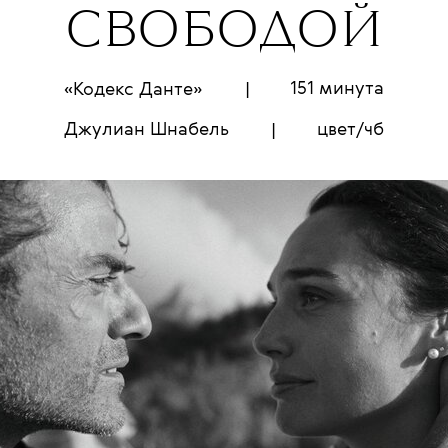
СВОБОДОЙ
151 минута
«Кодекс Данте»
|
Джулиан Шнабель
цвет/чб
|