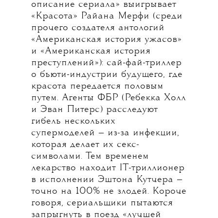
описание сериала» выигрывает
«Красота» Райана Мерфи (среди
прочего создателя антологий
«Американская история ужасов»
и «Американская история
преступлений»): сай-фай-триллер
о бьюти-индустрии будущего, где
красота передается половым
путем. Агенты ФБР (Ребекка Холл
и Эван Питерс) расследуют
гибель нескольких
супермоделей — из-за инфекции,
которая делает их секс-
символами. Тем временем
лекарство находит IT-триллионер
в исполнении Эштона Кутчера —
точно на 100% не злодей. Короче
говоря, сериальщики пытаются
запрыгнуть в поезд «лучшей