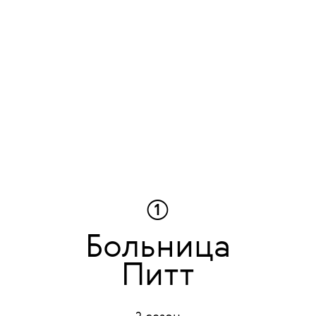
①
Больница
Питт