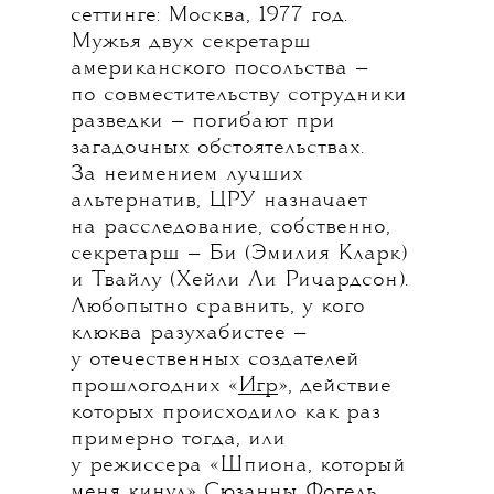
сеттинге: Москва, 1977 год.
Мужья двух секретарш
американского посольства —
по совместительству сотрудники
разведки — погибают при
загадочных обстоятельствах.
За неимением лучших
альтернатив, ЦРУ назначает
на расследование, собственно,
секретарш — Би (Эмилия Кларк)
и Твайлу (Хейли Ли Ричардсон).
Любопытно сравнить, у кого
клюква разухабистее —
у отечественных создателей
прошлогодних «
Игр
», действие
которых происходило как раз
примерно тогда, или
у режиссера «Шпиона, который
меня кинул» Сюзанны Фогель.