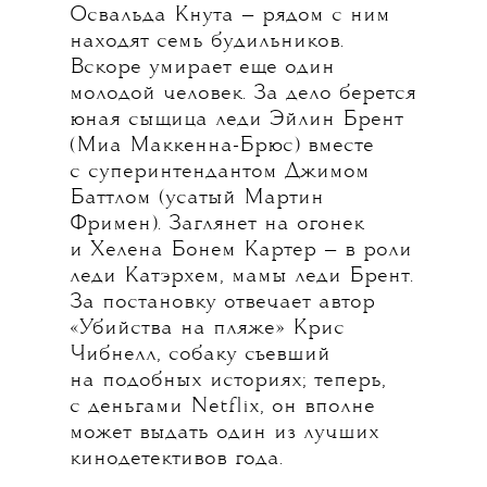
Освальда Кнута — рядом с ним
находят семь будильников.
Вскоре умирает еще один
молодой человек. За дело берется
юная сыщица леди Эйлин Брент
(Миа Маккенна-Брюс) вместе
с суперинтендантом Джимом
Баттлом (усатый Мартин
Фримен). Заглянет на огонек
и Хелена Бонем Картер — в роли
леди Катэрхем, мамы леди Брент.
За постановку отвечает автор
«Убийства на пляже» Крис
Чибнелл, собаку съевший
на подобных историях; теперь,
с деньгами Netflix, он вполне
может выдать один из лучших
кинодетективов года.