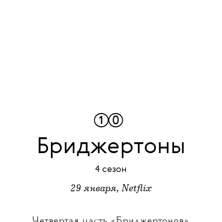
①
①
0
Бриджертоны
4 cезон
29 января, Netflix
Четвертая часть «Бриджертонов»