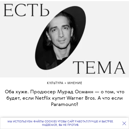
•
КУЛЬТУРА
МНЕНИЕ
Оба хуже. Продюсер Мурад Османн — о том, что
будет, если Netflix купит Warner Bros. А что если
Paramount?
МЫ ИСПОЛЬЗУЕМ ФАЙЛЫ COOKIES ЧТОБЫ САЙТ РАБОТАЛ ЛУЧШЕ И БЫСТРЕЕ.
ПОДПИСЫВАЙТЕСЬ
НА НАШУ
ВЕЧЕРНЮЮ РАССЫЛКУ
НАДЕЕМСЯ, ВЫ НЕ ПРОТИВ.