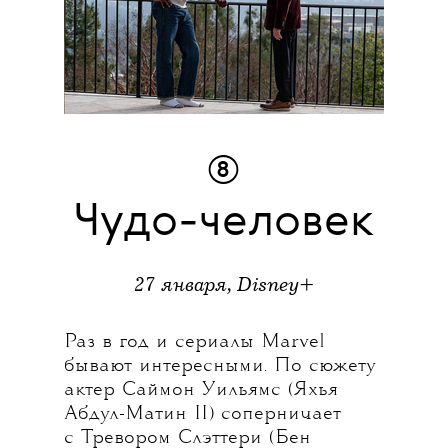
⑧
Чудо-человек
27 января, Disney+
Раз в год и сериалы Marvel
бывают интересными. По сюжету
актер Саймон Уильямс (Яхья
Абдул-Матин II) соперничает
с Тревором Слэттери (Бен