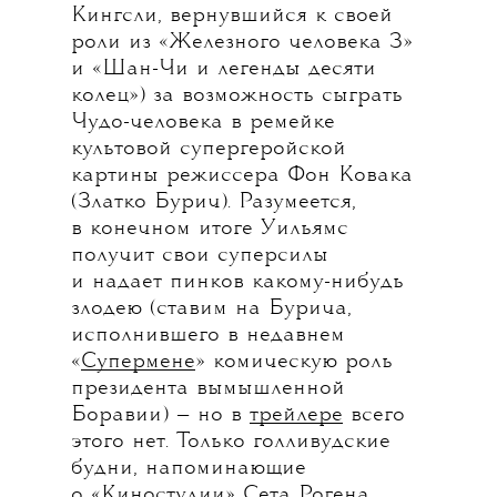
Кингсли, вернувшийся к своей
роли из «Железного человека 3»
и «Шан-Чи и легенды десяти
колец») за возможность сыграть
Чудо-человека в ремейке
культовой супергеройской
картины режиссера Фон Ковака
(Златко Бурич). Разумеется,
в конечном итоге Уильямс
получит свои суперсилы
и надает пинков какому-нибудь
злодею (ставим на Бурича,
исполнившего в недавнем
«
Супермене
» комическую роль
президента вымышленной
Боравии) — но в
трейлере
всего
этого нет. Только голливудские
будни, напоминающие
о «Киностудии»
Сета Рогена
,