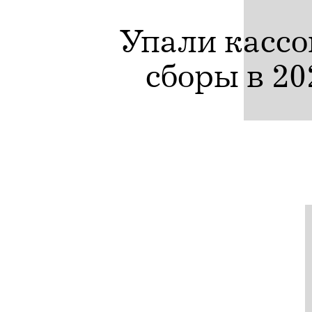
-4
Упали касс
сборы в 20