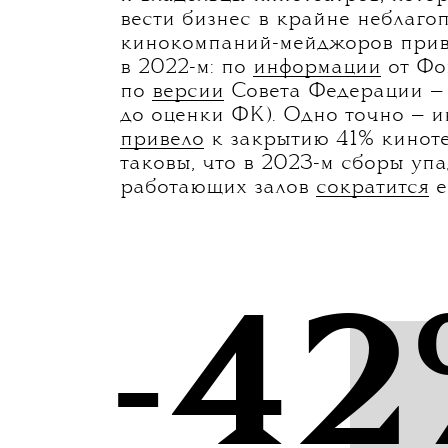
«Комментатор», 2018
Такая абсурдная ситуация в це
мы вошли с ощущением лютого 
С этим же ощущением в него в
и владельцы кинотеатров, кото
вести бизнес в крайне неблаго
кинокомпаний-мейджоров прив
в 2022-м: по
информации
от Фо
по
версии
Совета Федерации — 
до оценки ФК). Одно точно — и
привело
к закрытию 41% киноте
таковы, что в 2023-м сборы упа
работающих залов
сократится
е