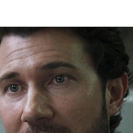
ильм Юлии Трофимовой («Страна Саша»)
ста заработал более 263 миллионов рублей.
дно но: фильм в большинстве случаев никт
театр привел не интерес к российскому
лание получить «предсеансовое
части «Аватара» Джеймса Кэмерона.
овался перед «Комментатором» и, понятно
 — все расходились на титрах фильма про