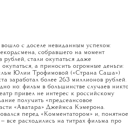
а с ними ушли и 75% выручки
опытки выжить за счет повторного
равдали себя. В этой ситуации
«параллельный прокат», под
уя фильмы студий-мейджоров без
ался, как устроен «серый прокат»
тивы у российского кинорынка в таких
 вошло с доселе невиданным успехом:
екордсмена, собравшего на момент
 рублей, стали окупаться даже
 окупаться, а приносить огромные деньги: