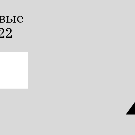
2%
овые
22