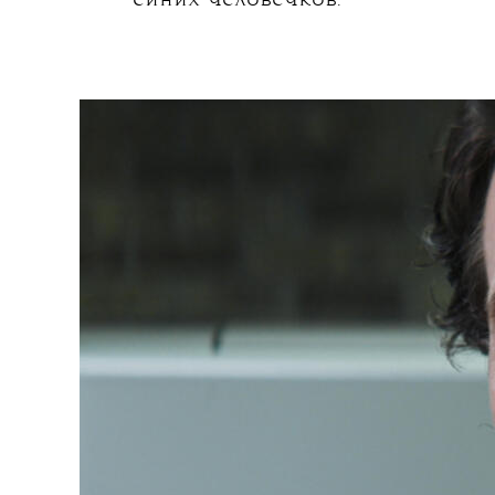
«Комментатор», 10-минутный ф
на момент написания этого тек
Небывалый успех! Если бы не о
не видел, ведь зрителей в кино
короткометражному кино, а же
обслуживание» в виде второй 
Трехчасовой фильм демонстрир
дело, никто до него не доживал
синих человечков.