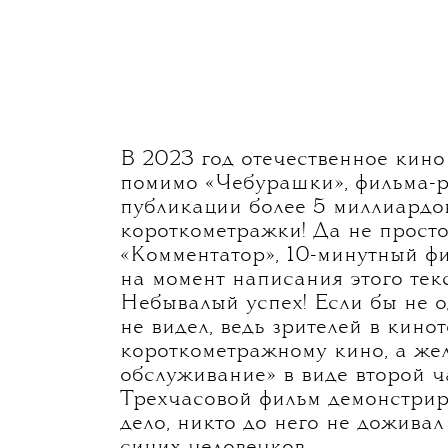
Bros. и другие) ушли из России, 
от голливудских блокбастеров. П
проката хитов прошлых лет не оп
некоторые киносети перешли на 
разными предлогами демонстрир
лицензии. Иван Афанасьев разобр
в России 2020-х и какие перспек
условиях.
В 2023 год отечественное кино
помимо «Чебурашки», фильма-р
публикации более 5 миллиардов
короткометражки! Да не просто