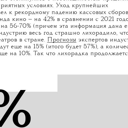
лом свойственна для 2023 года, в который
трэша, окружающего нас во всех сферах жи
ошли представители кинопрокатных компа
рые столкнулись с необходимостью продолж
приятных условиях. Уход крупнейших
ел к рекордному падению кассовых сборо
нда кино — на 42% в сравнении с 2021 годо
на 56-70% (причем эта информация дана 
ндустрию весь год страшно лихорадило, чт
атров в стране.
Прогнозы
экспертов индус
дут еще на 15% (итого будет 57%), а количе
ще на 10%. Так что лихорадка продолжаетс