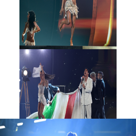
она просто что-то знает о хантавирусе?).
За Кипр выступал кто-то очень похожий
на Шакиру. Итальянец Саль да Винчи
превратил «Евровидение» в фестиваль
Сан-Ремо, исполнив проникновенный гимн
любви Per Sempre Sì. Наконец, австрийская
звездочка Cosmo сыграла крафтверк-
макарену — идеальное «радио
ностальгия».
Самый электро-
свинговый
перерыв