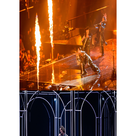
Мультикультурный раздел «Евровидения»
открыл сербский коллектив Lavina,
исполнив композицию Kraj mene в стиле
немецкой группы Rammstein. Затем в
видеооткрытке мальтийский участник
Aidan проплыл по Вене на венецианской