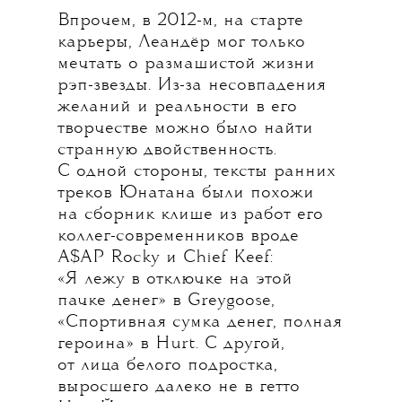
Впрочем, в 2012-м, на старте
карьеры, Леандёр мог только
мечтать о размашистой жизни
рэп-звезды. Из-за несовпадения
желаний и реальности в его
творчестве можно было найти
странную двойственность.
С одной стороны, тексты ранних
треков Юнатана были похожи
на сборник клише из работ его
коллег-современников вроде
A$AP Rocky и Chief Keef:
«Я лежу в отключке на этой
пачке денег» в Greygoose,
«Спортивная сумка денег, полная
героина» в Hurt. С другой,
от лица белого подростка,
выросшего далеко не в гетто