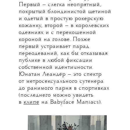
Первый — слегка неопрятный,
покрытый блондинистой щетиной
и одетый в простую рокерскую
кожанку, второй — в королевских
одеяниях и с перекошенной
короной на голове. Позже
первый устраивает парад
переодеваний, как бы отказывая
публике в любой фиксации
собственной идентичности.
Юнатан Леандёр — это спектр
от метросексуального сутенера
до ранимого парня в спортивках
(последнего можно увидеть
в
клипе
на Babyface Maniacs).