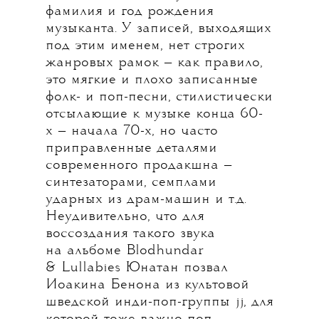
фамилия и год рождения
музыканта. У записей, выходящих
под этим именем, нет строгих
жанровых рамок — как правило,
это мягкие и плохо записанные
фолк- и поп-песни, стилистически
отсылающие к музыке конца 60-
х — начала 70-х, но часто
приправленные деталями
современного продакшна —
синтезаторами, семплами
ударных из драм-машин и т.д.
Неудивительно, что для
воссоздания такого звука
на альбоме Blodhundar
& Lullabies Юнатан позвал
Иоакина Бенона из культовой
шведской инди-поп-группы jj, для