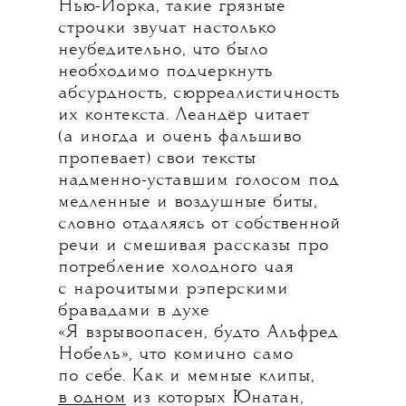
Нью-Йорка, такие грязные
строчки звучат настолько
неубедительно, что было
необходимо подчеркнуть
абсурдность, сюрреалистичность
их контекста. Леандёр читает
(а иногда и очень фальшиво
пропевает) свои тексты
надменно-уставшим голосом под
медленные и воздушные биты,
словно отдаляясь от собственной
речи и смешивая рассказы про
потребление холодного чая
с нарочитыми рэперскими
бравадами в духе
«Я взрывоопасен, будто Альфред
Нобель», что комично само
по себе. Как и мемные клипы,
в одном
из которых Юнатан,