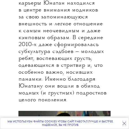
карьеры Юнатан находился
в центре внимания модников
за свою запоминающуюся
внешность и легкое отношение
к самым неочевидным и даже
кэмповым образам. В середине
2010-х даже сформировалась
субкультура сэдбоев — молодых
ребят, воспевающих грусть,
одевающихся в стритвир и, что
особенно важно, носивших
панамки. Именно благодаря
Юнатану они вошли в обиход
модных (и грустных) подростков
целого поколения.
МЫ ИСПОЛЬЗУЕМ ФАЙЛЫ COOKIES ЧТОБЫ САЙТ РАБОТАЛ ЛУЧШЕ И БЫСТРЕЕ.
ПОДПИСЫВАЙТЕСЬ
НА НАШУ
ВЕЧЕРНЮЮ РАССЫЛКУ
НАДЕЕМСЯ, ВЫ НЕ ПРОТИВ.