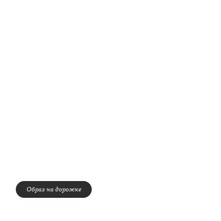
Образ на дорожке
А ВОТ ТОРС ЛЕННИ КРАВИЦА МОЖНО БЫЛО РАЗГЛЯДЕТЬ
РАЗВЕ ЧТО В «ЩЕЛОЧКУ» — ПИДЖАКА SAINT LAURENT.