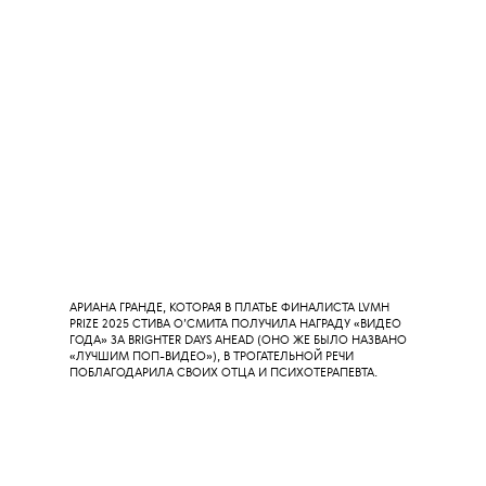
И ХОТЯ «РАЗМОРАЖИВАТЬ»
МЭРАЙЮ КЭРИ
РАНОВАТО
(ПОМИЛУЙТЕ, ТОЛЬКО НАЧАЛО СЕНТЯБРЯ), ГОЛОСУЮЩИЕ
ВСТРЕТИЛИ ЕЕ ДОСТАТОЧНО ТЕПЛО: ВРУЧИЛИ ПЕВИЦЕ
ПЕРВУЮ В ЕЕ КАРЬЕРЕ НАГРАДУ MTV VMA — ЗА КЛИП TYPE
DANGEROU, СТАВШИЙ «ЛУЧШИМ R’N’B-ВИДЕО».