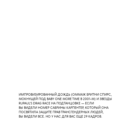
ФОТО:
GETTY IMAGES
Ночью в Нью-Йорке прошла MTV
VMA 2025. Случилось все как
в меме — «Ариана Гранде, Леди
Гага и все остальные». Победа
в главной номинации досталась
как раз Ариане Гранде —
ее короткий метр Brighter Days
Ahead назван «Видео года».
А лидером по количеству побед
стала Леди Гага — забрав сразу
четыре награды, включая «Артист
года». Впрочем, мы внимательно
следили не только за тем, кто
забрал статуэтки, но и в чем и как
они это сделали — пересказываем
увиденное в 30 кадрах.