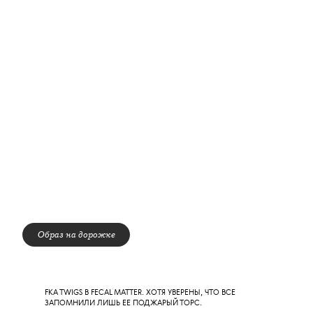
РИКИ МАРТИН, НАЗВАННЫЙ MTV VMA «ЛАТИНСКОЙ
ИКОНОЙ», ИСПОЛНИЛ СВОЙ КУЛЬТОВЫЙ ТРЕК LIVIN’
LA VIDA LOCA 1999-ГО. СЛЕДОВАВШЕМУ ЗА НИМ ПОПУРРИ
ДРУГИХ ХИТОВ ПЕВЦА ПОДПЕВАЛИ УЖЕ НЕ ТАК ГРОМКО.