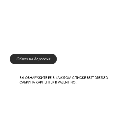
СО СЦЕНЫ САБРИНА КАРПЕНТЕР УНЕСЛА НИ МНОГО НИ
МАЛО ТРИ НАГРАДЫ (ИЗ ДЕВЯТИ НОМИНАЦИЙ) — КЛИП
MANCHILD ЗАБРАЛ ПРЕМИЮ ЗА «ЛУЧШИЕ ВИЗУАЛЬНЫЕ
ЭФФЕКТЫ», А АЛЬБОМ SHORT N’ SWEET ЗА «АЛЬБОМ ГОДА».
САМА ПЕВИЦА УДОСТОИЛАСЬ ЗВАНИЯ «ПОП-АРТИСТ
ГОДА».