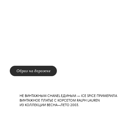
ТРАДИЦИОННЫЙ ТРИБЬЮТ БЫЛ ПОСВЯЩЕН
ОЗЗИ
ОСБОРНУ
, КОТОРОГО НЕ СТАЛО В ИЮЛЕ, — В НЕМ
ПРИНЯЛИ УЧАСТИЕ YUNGBLUD, НУНО БЕТТАНКУР, СТИВЕН
ТАЙЛЕР И ДЖО ПЕРРИ, КОТОРЫЕ ИСПОЛНИЛИ МИКС
ТРЕКОВ CRAZY TRAIN, CHANGES, И MAMA, I’M COMING
HOME. СОСТАВ НЕСЛУЧАЙНЫЙ: И YUNGBLUD, И БЕТТАНКУР,
И ТАЙЛЕР СТАЛИ ГОСТЯМИ ПРОЩАЛЬНОГО КОНЦЕРТА
ОСБОРНА — ВСЕГО ЗА НЕСКОЛЬКО НЕДЕЛЬ ДО ЕГО
СМЕРТИ.