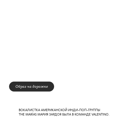
SOMBR, ОН ЖЕ ВОСХОДЯЩАЯ АМЕРИКАНСКАЯ ЗВЕЗДА
ШЕЙН МАЙКЛ БУЗ И АВТОР ТРЕКА BACK TO FRIENDS — КЛИП
НА НЕГО БЫЛ НАЗВАН «ЛУЧШИМ АЛЬТЕРНАТИВНЫМ
ВИДЕО», — ВЫШЕЛ НА СЦЕНУ В КОЖАНЫХ БРЮКАХ
И ЛЕОПАРДОВЫХ КАЗАКАХ. КТО ЗАМЕТИТ ЕГО ПЕРВЫМ,
ЭНТОНИ ВАККАРЕЛЛО ИЛИ ЭДИ СЛИМАН?