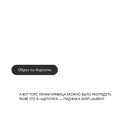
Образ на дорожке
ЕЩЕ ОДИН ГОЛЫЙ ТОРС (А ИХ НА КРАСНОЙ ДОРОЖКЕ
БЫЛО НЕМАЛО) ПРИНАДЛЕЖИТ ОЧЕРЕДНОМУ КРАШУ
СОЦСЕТЕЙ YUNGBLUD. НИЖНЮЮ ЧАСТЬ ЭТОЙ ГРУДЫ
МЫШЦ ПРИКРЫВАЮТ КОЖАНЫЕ БРЮКИ —
ГОВОРИТ
, ЧТО
ИХ БЫВШИМ ВЛАДЕЛЬЦЕМ БЫЛ ИГГИ ПОП.