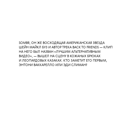
РОЗЭ ВЫШЛА ПОЛУЧАТЬ ПРЕМИЮ «ПЕСНЯ ГОДА»
ЗА СОВМЕСТНЫЙ С БРУНО МАРСОМ ТРЕК APT. В ПЛАТЬЕ
OSCAR DE LA RENTA И — ВИДИМО, СЭКОНОМИВ
НА ПСИХОТЕРАПЕВТЕ, — ПОБЛАГОДАРИЛА СЕБЯ.