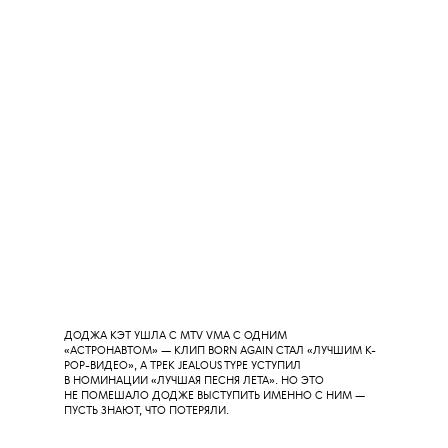
LOLA YOUNG (ЧЕЙ ТРЕК MESSY ЖУТКО РАЗВИРУСИЛСЯ
В СОЦСЕТЯХ) В CHANEL С ГОЛОВЫ ДО НОГ, И МОДНЫЙ
ДОМ ЕЕ, КАЖЕТСЯ, ДАЖЕ НЕ СТАРИТ.