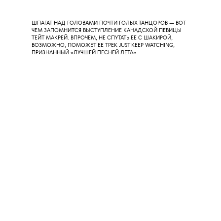
Образ на дорожке
ТАЙЛА В ТОПЕ ИЗ ТВИДА CHANEL. КАЗАЛОСЬ БЫ, ДЕЛО РУК
МАТЬЕ БЛАЗИ, НО НЕТ, КАРЛА ЛАГЕРФЕЛЬДА — ТОП
ВИНТАЖНЫЙ, 1993-ГО.