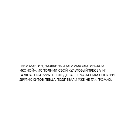
ШПАГАТ НАД ГОЛОВАМИ ПОЧТИ ГОЛЫХ ТАНЦОРОВ — ВОТ
ЧЕМ ЗАПОМНИТСЯ ВЫСТУПЛЕНИЕ КАНАДСКОЙ ПЕВИЦЫ
ТЕЙТ МАКРЕЙ. ВПРОЧЕМ, НЕ СПУТАТЬ ЕЕ С ШАКИРОЙ,
ВОЗМОЖНО, ПОМОЖЕТ ЕЕ ТРЕК JUST KEEP WATCHING,
ПРИЗНАННЫЙ «ЛУЧШЕЙ ПЕСНЕЙ ЛЕТА».