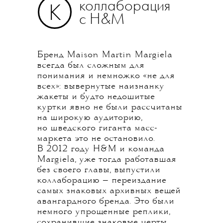
коллаборация
К
с H&M
Бренд Maison Martin Margiela
всегда был сложным для
понимания и немножко «не для
всех»: вывернутые наизнанку
жакеты и будто недошитые
куртки явно не были рассчитаны
на широкую аудиторию,
но шведского гиганта масс-
маркета это не остановило.
В 2012 году H&M и команда
Margiela, уже тогда работавшая
без своего главы, выпустили
коллаборацию — переиздание
самых знаковых архивных вещей
авангардного бренда. Это были
немного упрощенные реплики,
сохранившие знаковые черты