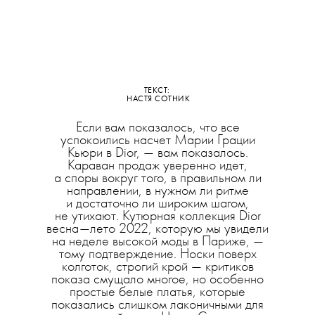
ТЕКСТ:
НАСТЯ СОТНИК
Если вам показалось, что все
успокоились насчет Марии Грации
Кьюри в Dior, — вам показалось.
Караван продаж уверенно идет,
а споры вокруг того, в правильном ли
направлении, в нужном ли ритме
и достаточно ли широким шагом,
не утихают. Кутюрная коллекция Dior
весна—лето 2022, которую мы увидели
на неделе высокой моды в Париже, —
тому подтверждение. Носки поверх
колготок, строгий крой — критиков
показа смущало многое, но особенно
простые белые платья, которые
показались слишком лаконичными для