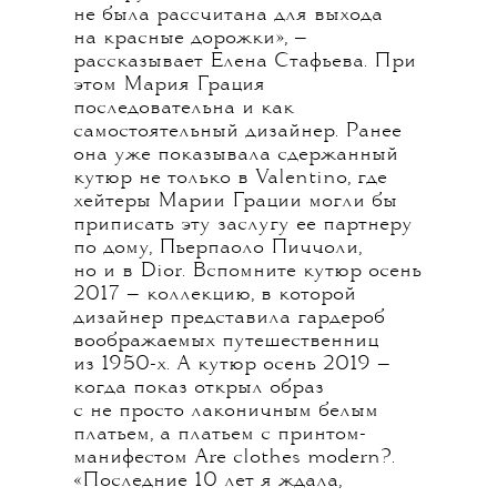
не была рассчитана для выхода
на красные дорожки», —
рассказывает Елена Стафьева. При
этом Мария Грация
последовательна и как
самостоятельный дизайнер. Ранее
она уже показывала сдержанный
кутюр не только в Valentino, где
хейтеры Марии Грации могли бы
приписать эту заслугу ее партнеру
по дому, Пьерпаоло Пиччоли,
но и в Dior. Вспомните кутюр осень
2017 — коллекцию, в которой
дизайнер представила гардероб
воображаемых путешественниц
из 1950-х. А кутюр осень 2019 —
когда показ открыл образ
с не просто лаконичным белым
платьем, а платьем с принтом-
манифестом Are clothes modern?.
«Последние 10 лет я ждала,