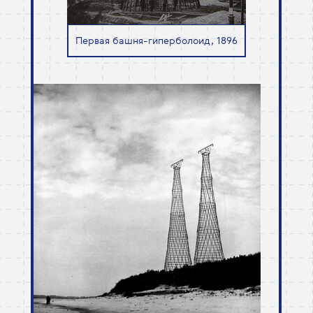
Первая башня-гиперболоид, 1896