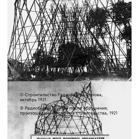
①
Строительство
Радиобашни Шухова
,
октябрь 1921
②
Радиобашня Шухова после обрушения,
произошедшего во время строительства, 1921