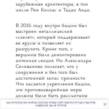
зарубежные архитекторы, в том
числе Рем Колхас и Тадао Андо.
В 2016 году внутри башни был
выстроен металлический
«скелет», который поддерживает
ее ярусы и позволяет их
разгрузить. Кроме того, с
вершины была демонтирована
антенная секция. Но Александра
Селиванова полагает, что у
сооружения и без того был
достаточный запас прочности.
Что касается укрепления башни,
эти противоаварийные меры
должны были быть рассчитаны
на год–два, но никак не на
МЫ ИСПОЛЬЗУЕМ ФАЙЛЫ COOKIES ЧТОБЫ САЙТ РАБОТАЛ ЛУЧШЕ И БЫСТРЕЕ.
ПОДПИСЫВАЙТЕСЬ
НА НАШУ
ВЕЧЕРНЮЮ РАССЫЛКУ
НАДЕЕМСЯ, ВЫ НЕ ПРОТИВ.
десять лет. Селиванова называет