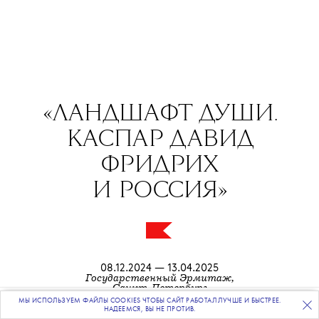
«ЛАНДШАФТ ДУШИ.
КАСПАР ДАВИД
ФРИДРИХ
И РОССИЯ»
08.12.2024 — 13.04.2025
Государственный Эрмитаж,
Санкт-Петербург
МЫ ИСПОЛЬЗУЕМ ФАЙЛЫ COOKIES ЧТОБЫ САЙТ РАБОТАЛ ЛУЧШЕ И БЫСТРЕЕ.
ПОДПИСЫВАЙТЕСЬ
НА НАШУ
ВЕЧЕРНЮЮ РАССЫЛКУ
НАДЕЕМСЯ, ВЫ НЕ ПРОТИВ.