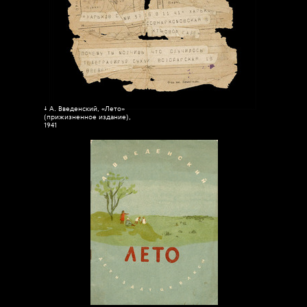
↓ А. Введенский, «Лето»
(прижизненное издание),
1941