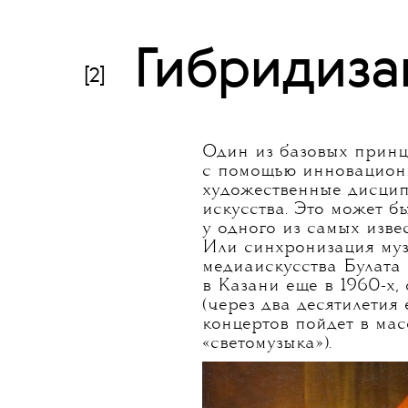
↑
PANTERRA х Дзен, «MASS-IV 001»
→
Гибридиза
[2]
Один из базовых принци
с помощью инновационн
художественные дисцип
искусства. Это может б