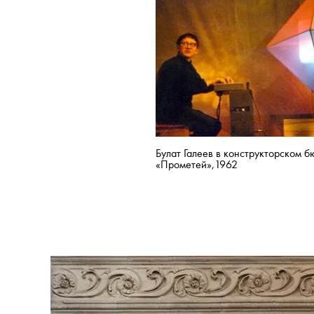
у одного из самых изв
Или синхронизация музы
медиаискусства Булата 
в Казани еще в 1960-х,
(через два десятилетия
концертов пойдет в мас
«светомузыка»).
Булат Галеев в
конструкторском б
«Прометей»,
1962