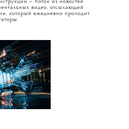
и описаниями рядом на двухмерной
ецировалась в галерейном
кже была доступна онлайн. Люди
огли просматривать объекты
тарии к любому из них.
2025 эффектную визуализацию
ез интерактива) предложило
ra, построив в экстрим-парке
нсталляцию MASS IV 001, похожую
нтастических фильмов.
нструкции — поток из новостей
ментальных видео, отсылающий
ии, который ежедневно проходит
гаторы.