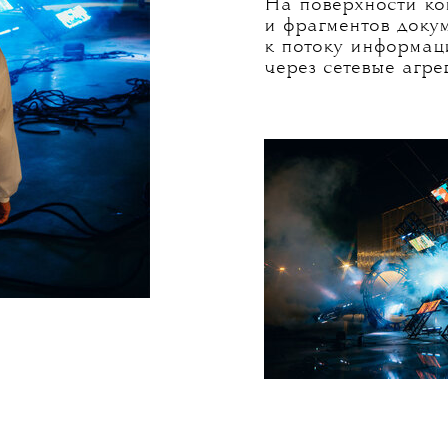
объекты со схожим
карте, которая про
пространстве, а та
в галерее и дома м
и добавлять коммен
На фестивале НУР 
данных (правда, б
объединение Panter
«УРАМ» уличную и
на звездолет из фа
На поверхности ко
и фрагментов доку
к потоку информац
через сетевые агре