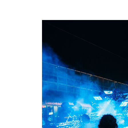
напоминающих
с бактериями и
энциклопедии.
позволяющие п
несет.