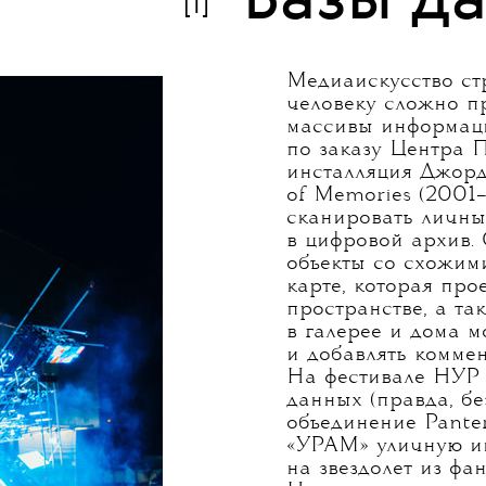
 сильно искаженные изображения) и биоарта 
 тканями). Перечислять и разбирать их все — 
 Мы же постарались выделить объединяющие 
онять, как устроено медиаискусство и какие н
Базы д
[1]
Медиаискусство стр
человеку сложно п
массивы информаци
по заказу Центра 
инсталляция Джорд
of Memories (2001–
сканировать личны
в цифровой архив.