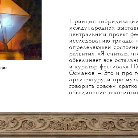
естных видеохудожников мира Билла Виолы.
ки и света, как у пионера отечественного
Галеева, который начал такие эксперименты
 открыв конструкторское бюро «Прометей»
 его авангардный опыт «светомузыкальных»
сы — и на каждой дискотеке будет своя
Принцип гибридизации
международная выстав
центральный проект ф
исследованию триады «К
определяющей состояни
развития. «Я считаю, ч
объединяет все остальн
и куратор фестиваля Н
юро