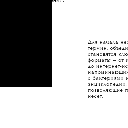
С 22 по 25 мая в Казани проходи
(Новая уникальная реальность) 
объединило несколько десятков у
и развернулось на 17 площадках,
Спасская башня которого стала 
Погрузившись в пучины медиаиск
что для навигации нужен словарь
которые помогут разобраться в 
явлении.
Для начала не
термин, объед
становятся кл
форматы — от 
до интернет-ис