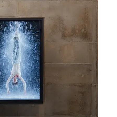
ехнологии, и про живопись, и про
ыку, и про дизайн, и про науку. Если
, то медиаискусство — не что иное, как
, искусства и науки».