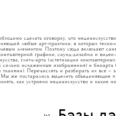
т фестиваль медиаискусства НУР
— масштабное событие, которое
частников из разных стран
 включая Казанский кремль,
экраном для мэппинга.
усства, Полина Яковлева поняла,
, — и выбрала базовые термины,
этом огромном и сложном
обходимо сделать оговорку, что медиаискусств
иняющий любые арт-практики, в которых технол
ючевым элементом. Поэтому сюда включают сам
компьютерной графики, саунд-дизайна и видео-
кусства, глитч-арта (эстетизации компьютерны