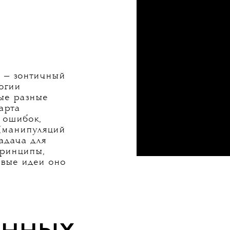
о — зонтичный
огии
ые разные
арта
х ошибок,