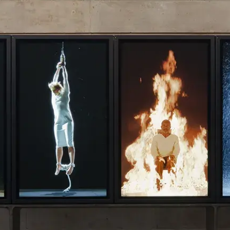
Османов. — Это и про т
архитектуру, и про муз
говорить совсем кратко
объединение технологий