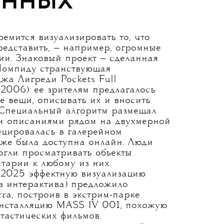
(манипуляций
задача для
принципы,
овые идеи оно
анных
емится визуализировать то, что
редставить, — например, огромные
и. Знаковый проект — сделанная
Помпиду странствующая
жа Лигреди Pockets Full
2006): ее зрителям предлагалось
е вещи, описывать их и вносить
 Специальный алгоритм размещал