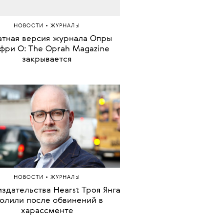
•
МОДА
ДОКУМЕНТ
Участники переворота.
изонтальный» и независимый
ал о моде Double Magazine