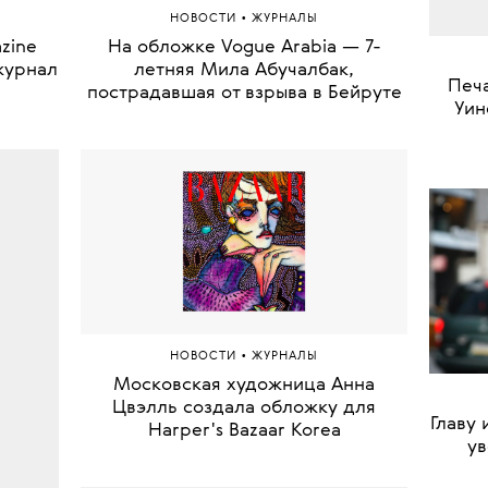
•
НОВОСТИ
ЖУРНАЛЫ
zine
На обложке Vogue Arabia — 7-
журнал
летняя Мила Абучалбак,
«Гор
пострадавшая от взрыва в Бейруте
журн