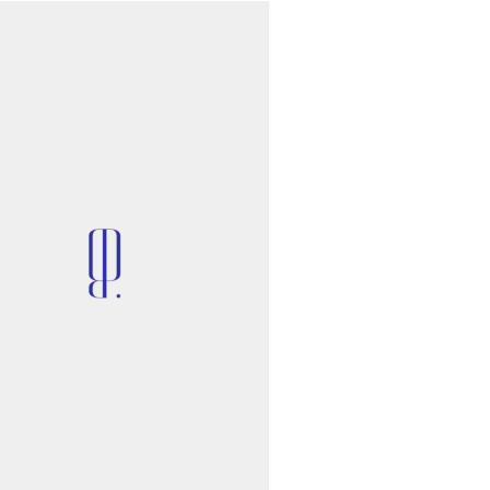
НОВОСТИ
му директору Popcorn Books Дмитрию
ротопопову запросили четыре года
условного срока
лава Кока и Дмитрий Масленников
поженились
ыль Disney выросла на 21% в третьем
артале благодаря удачному релизу
«Истории игрушек 5»