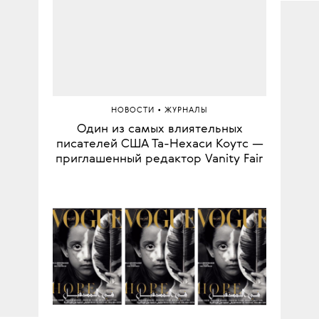
самых
года
Бывше
П
К
•
НОВОСТИ
ЖУРНАЛЫ
Один из самых влиятельных
Приб
писателей США Та-Нехаси Коутс —
кв
приглашенный редактор Vanity Fair