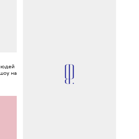
•
НОВОСТИ
ЖУРНАЛЫ
Московская художница Анна
Цвэлль создала обложку для
Harper's Bazaar Korea
людей
Печ
 шоу на
Уин