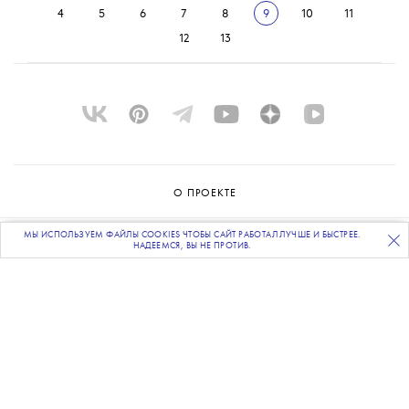
4
5
6
7
8
9
10
11
12
13
О ПРОЕКТЕ
КОМАНДА
МЫ ИСПОЛЬЗУЕМ ФАЙЛЫ COOKIES ЧТОБЫ САЙТ РАБОТАЛ ЛУЧШЕ И БЫСТРЕЕ.
ПОДПИСЫВАЙТЕСЬ
НА НАШУ
ВЕЧЕРНЮЮ РАССЫЛКУ
НАДЕЕМСЯ, ВЫ НЕ ПРОТИВ.
BLUE LAB
КОНТАКТЫ
РАССЫЛКА
РЕКЛАМОДАТЕЛЯМ