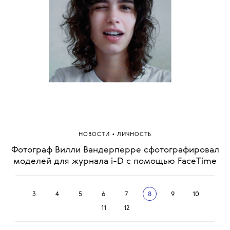
•
НОВОСТИ
ЛИЧНОСТЬ
Фотограф Вилли Вандерперре сфотографировал
моделей для журнала i-D с помощью FaceTime
3
4
5
6
7
8
9
10
11
12