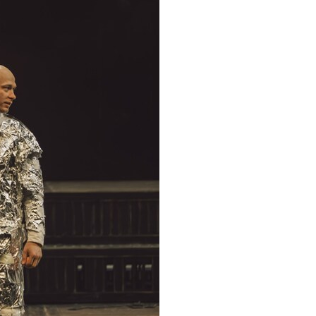
«Ты умрешь!» — а ведь просто в пинг-