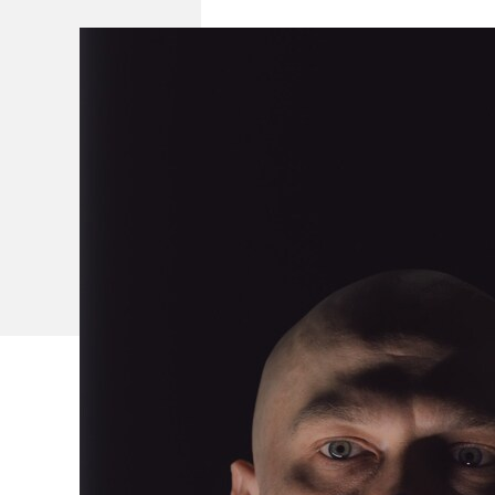
В МХТ им. Чехова — премьера «Га
Гончарова. В ролях — Юра Борисо
фамильярничаем, Юра и Аня — так
восклицательные знаки — потому 
что там опять прогнило в Датском
понятно. А вот и нет.