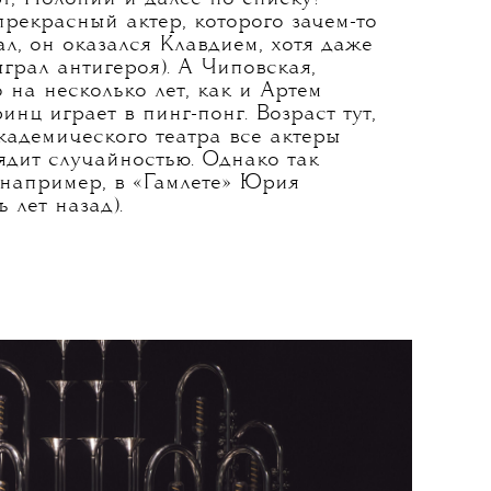
ый, по ощущениям минут десять,
е двух часов. И вот сидишь гадаешь,
у и с кем вообще играет Гамлет, чья
инц — понятно: во-первых, это Юра
завернут в какую-то блестящую фольгу
х остальных. Но кто
т, Полоний и далее по списку?
рекрасный актер, которого зачем-то
ал, он оказался Клавдием, хотя даже
ыграл антигероя). А Чиповская,
 на несколько лет, как и Артем
нц играет в пинг-понг. Возраст тут,
академического театра все актеры
ядит случайностью. Однако так
 например, в «Гамлете» Юрия
 лет назад).