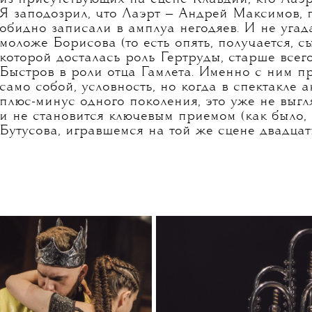
Эпизод с пинг-понгом — первый и самый длинн
притом что весь хронометраж спектакля меньш
что за мысль у них там скачет шариком по стол
лысая голова сама напоминает шар. Кто тут пр
Борисов, мы его в кино видели, во-вторых, он 
наподобие скафандра и этим отличается от все
из присутствующих на сцене Клавдий, кто Лаэр
Я заподозрил, что Лаэрт — Андрей Максимов, п
обидно записали в амплуа негодяев. И не угад
моложе Борисова (то есть опять, получается, с
которой досталась роль Гертруды, старше всего
Быстров в роли отца Гамлета. Именно с ним при
само собой, условность, но когда в спектакле 
плюс-минус одного поколения, это уже не выгл
и не становится ключевым приемом (как было,
Бутусова, игравшемся на той же сцене двадцать