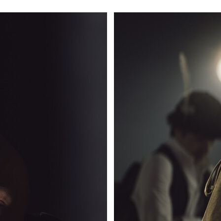
млета» в постановке Андрея
в! Аня Чиповская! Это не мы
 на сайте театра написано. А
что зритель пойдет на эти имена, а
 королевстве, как будто бы и так