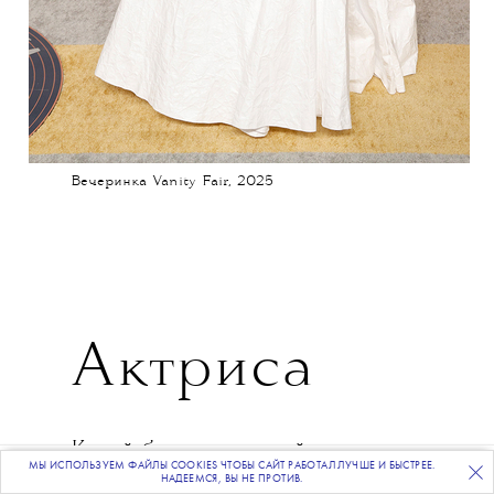
Вечеринка Vanity Fair, 2025
Актриса
Какой бы «постановой»
МЫ ИСПОЛЬЗУЕМ ФАЙЛЫ COOKIES ЧТОБЫ САЙТ РАБОТАЛ ЛУЧШЕ И БЫСТРЕЕ.
ПОДПИСЫВАЙТЕСЬ
НА НАШУ
ВЕЧЕРНЮЮ РАССЫЛКУ
ни считали бессмертные реалити
НАДЕЕМСЯ, ВЫ НЕ ПРОТИВ.