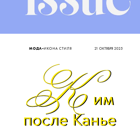
•
МОДА
ИКОНА СТИЛЯ
21 ОКТЯБРЯ 2025
им
им
после Канье
после Канье