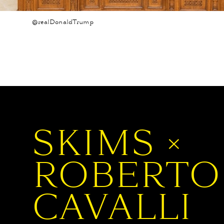
@realDonaldTrump
SKIMS ×
ROBERTO
CAVALLI