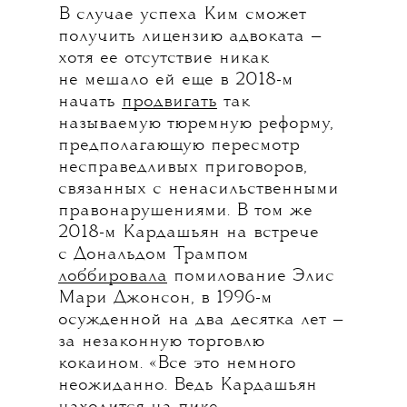
В случае успеха Ким сможет
получить лицензию адвоката —
хотя ее отсутствие никак
не мешало ей еще в 2018-м
начать
продвигать
так
называемую тюремную реформу,
предполагающую пересмотр
несправедливых приговоров,
связанных с ненасильственными
правонарушениями. В том же
2018-м Кардашьян на встрече
с Дональдом Трампом
лоббировала
помилование Элис
Мари Джонсон, в 1996-м
осужденной на два десятка лет —
за незаконную торговлю
кокаином. «Все это немного
неожиданно. Ведь Кардашьян