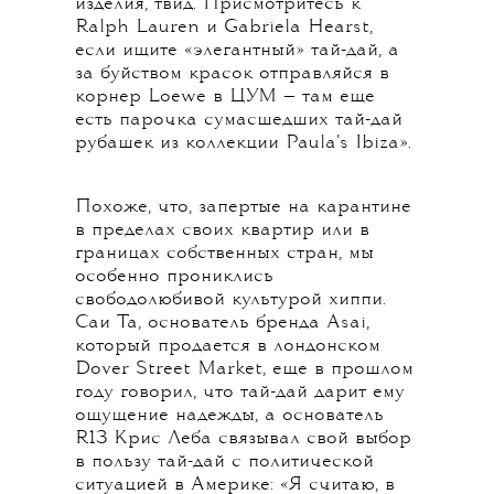
изделия, твид. Присмотритесь к
Ralph Lauren и Gabriela Hearst,
если ищите «элегантный» тай-дай, а
за буйством красок отправляйся в
корнер Loewe в ЦУМ — там еще
есть парочка сумасшедших тай-дай
рубашек из коллекции Paula’s Ibiza».
Похоже, что, запертые на карантине
в пределах своих квартир или в
границах собственных стран, мы
особенно прониклись
свободолюбивой культурой хиппи.
Саи Та, основатель бренда Asai,
который продается в лондонском
Dover Street Market, еще в прошлом
году говорил, что тай-дай дарит ему
ощущение надежды, а основатель
R13 Крис Леба связывал свой выбор
в пользу тай-дай с политической
ситуацией в Америке: «Я считаю, в