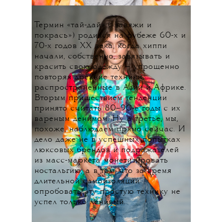
Термин «тай-дай» («завяжи и
покрась») родился на рубеже 60-х и
70-х годов ХХ века, когда хиппи
начали, собственно, завязывать и
красить свою одежду — упрощенно
повторяя древние техники,
распространенные в Азии и Африке.
Вторым пришествием тенденции
принято считать 80–90-е годы с их
вареным денимом. Ну а третье, мы,
похоже, наблюдаем прямо сейчас. И
дело даже не в успешных попытках
люксовых брендов и подражателей
из масс-маркета монетизировать
ностальгию, а в том, что за время
длительной самоизоляции
опробовать эту простую технику не
успел только ленивый.