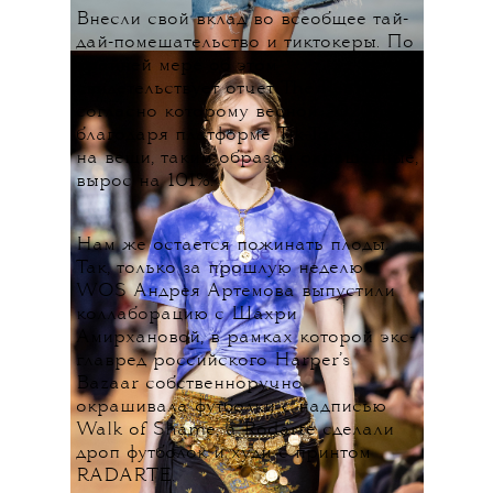
Внесли свой вклад во всеобщее тай-
дай-помешательство и тиктокеры. По
крайней мере об этом
свидетельствует отчет The Real Real,
согласно которому весной 2020-го
благодаря платформе Tik-Tok спрос
на вещи, таким образом окрашенные,
вырос на 101%.
Нам же остается пожинать плоды.
Так, только за прошлую неделю
WOS Андрея Артемова выпустили
коллаборацию с Шахри
Амирхановой, в рамках которой экс-
главред российского Harper’s
Bazaar собственноручно
окрашивала футболки с надписью
Walk of Shame, а Rodarte сделали
дроп футболок и худи с принтом
RADARTE.