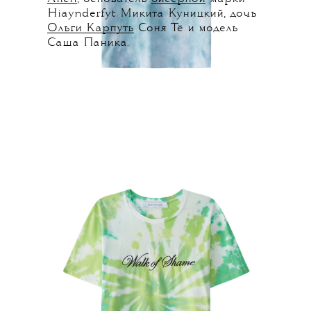
Hiaynderfyt Микита Куницкий, дочь
Ольги Карпуть
Соня Тё и модель
Саша Паника.