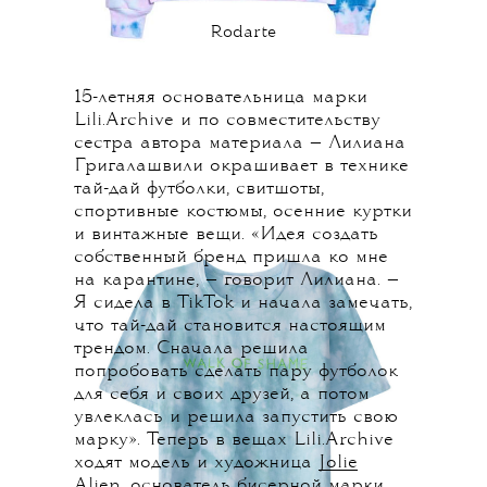
Rodarte
15-летняя основательница марки
Lili.Archive и по совместительству
сестра автора материала — Лилиана
Григалашвили окрашивает в технике
тай-дай футболки, свитшоты,
спортивные костюмы, осенние куртки
и винтажные вещи. «Идея создать
собственный бренд пришла ко мне
на карантине, — говорит Лилиана. —
Я сидела в TikTok и начала замечать,
что тай-дай становится настоящим
трендом. Сначала решила
попробовать сделать пару футболок
для себя и своих друзей, а потом
увлеклась и решила запустить свою
марку». Теперь в вещах Lili.Archive
ходят модель и художница
Jolie
Alien
, основатель
бисерной
марки