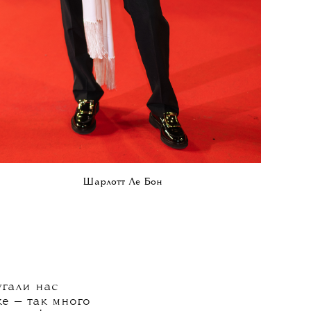
Шарлотт Ле Бон
угали нас
e — так много