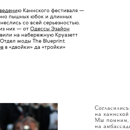
ведени
ю Каннского фестиваля —
ерно пышных юбок и длинных
неслись со всей серьезностью.
из них — от
Одессы Эзайон
авили на набережную Круазетт
Отдел моды The Blueprint
ев
в «двойки» да «тройки»
Согласились
на каннской 
Мы помним, 
на амбассад