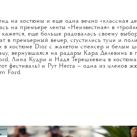
нд на костюмы и еще одна вечно «классная д
ась на премьере ленты «Неизвестная» в «тройке
и кажется, еще больше радовалась своему выбор
ат в премьерный вечер, сгустились тучи и поли
 в костюме Dior с жакетом спенсер и белым 
чу, вернувшаяся на радары Кара Делевинь в 
ord, Лина Кудри и Надя Терешкевич в костюма
тот фестиваль) и Рут Негга — одна из членов ж
m Ford.