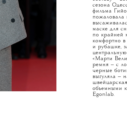
сезона Одес
фильма Гийо
пожаловала 
высаживалас
маске для с
по крайней м
комфортно в
и рубашке, з
центральную
«Марти Вели
ремня — с ло
черные боти
выгуляла — н
швейцарская
объемными к
Egonlab.