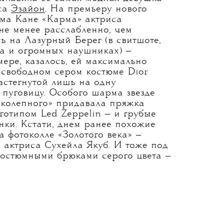
са
Эзайон
. На премьеру нового
ма Кане «Карма» актриса
не менее расслабленно, чем
ь на Лазурный Берег (в свитшоте,
на и огромных наушниках) —
ере, казалось, ей максимально
 свободном сером костюме Dior
астегнутой лишь на одну
 пуговицу. Особого шарма звезде
колепного» придавала пряжка
готипом Led Zeppelin — и грубые
нки. Кстати, днем ранее похожие
а фотоколле «Золотого века» —
 актриса Сухейла Якуб. И тоже под
остюмными брюками серого цвета —