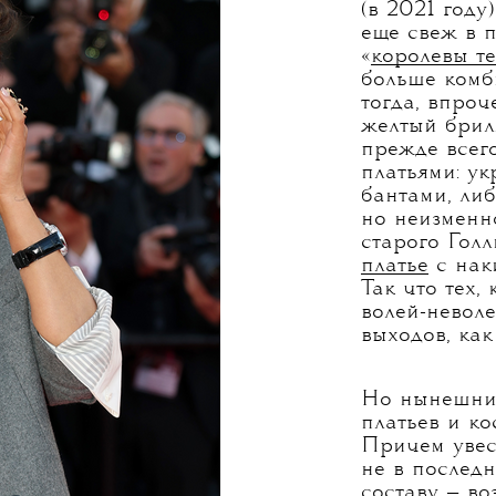
(в 2021 году
еще свеж в 
«
королевы т
больше комб
тогда, впроч
желтый брил
прежде всег
платьями: у
бантами, ли
но неизменн
старого Голл
платье
с наки
Так что тех,
волей-неволе
выходов, как
Но нынешний
платьев и ко
Причем увес
не в послед
составу — во