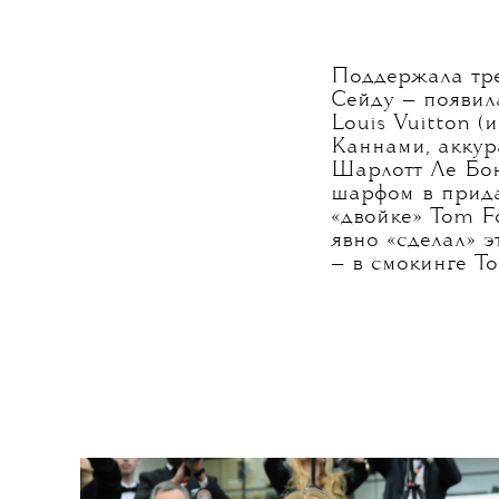
Поддержала тре
Сейду — появил
Louis Vuitton (
Каннами, аккур
Шарлотт Ле Бон
шарфом в прида
«двойке» Tom F
явно «сделал» э
— в смокинге To