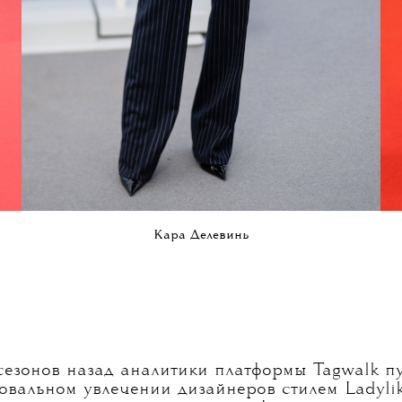
Кара Делевинь
сезонов назад аналитики платформы Tagwalk п
повальном увлечении дизайнеров стилем Ladylik