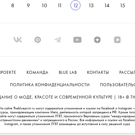
8
9
10
11
12
13
14
15
ПРОЕКТЕ
КОМАНДА
BLUE LAB
КОНТАКТЫ
РАССЫ
ПОЛИТИКА КОНФИДЕНЦИАЛЬНОСТИ
ПОЛЬЗОВАТЕЛЬ
НИЕ О МОДЕ, КРАСОТЕ И СОВРЕМЕННОЙ КУЛЬТУРЕ | 18+ © THE
На сайте Theblueprint.ru могут содержаться упоминания и ссылки на Facebook и Instagram 
сурсы, принадлежащие компании Meta, деятельность которой запрещена в РФ. Кроме того
сайте могут содержаться упоминания ЛГБТ, признанного Верховным судом "международны
кстремистским движением" и запрещенного в России. Вся информация и ссылки на Faceboo
Instagram, а также упоминания ЛГБТ размещены до вступления в силу решений суда.