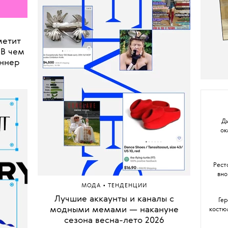
метит
 В чем
еннер
Ди
ок
Рест
вно
•
МОДА
ТЕНДЕНЦИИ
Лучшие аккаунты и каналы с
Ге
модными мемами — накануне
костю
сезона весна-лето 2026