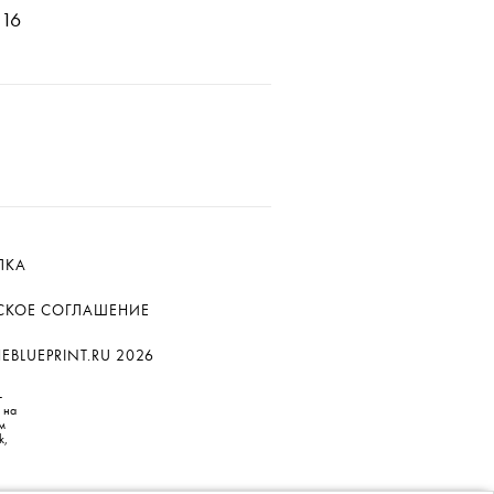
16
ЛКА
СКОЕ СОГЛАШЕНИЕ
BLUEPRINT.RU 2026
—
 на
м
k,