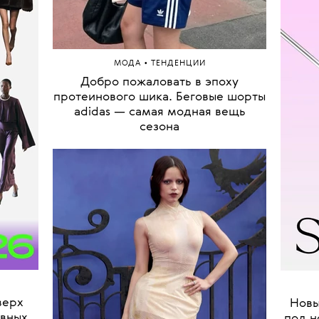
•
МОДА
ТЕНДЕНЦИИ
Добро пожаловать в эпоху
протеинового шика. Беговые шорты
adidas — самая модная вещь
сезона
верх
Новы
авных
под н