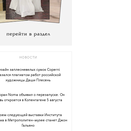
НОВОСТИ
зайн заплесневелых сумок Coperni
азался плагиатом работ российской
художницы Даши Плесень
оран Noma объявил о перезапуске. Он
вь откроется в Копенгагене 5 августа
роем следующей выставки Института
ма в Метрополитен-музее станет Джон
Гальяно