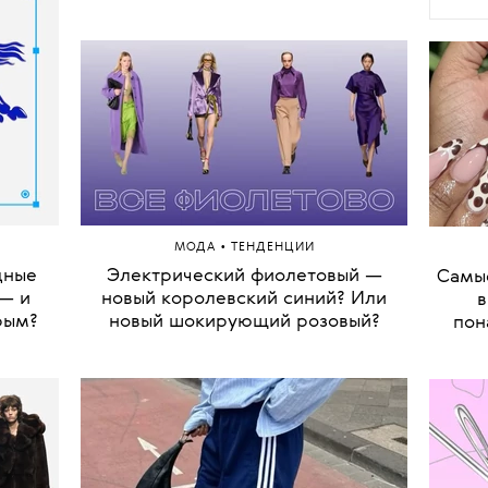
•
МОДА
ТЕНДЕНЦИИ
дные
Электрический фиолетовый —
Самые
— и
новый королевский синий? Или
в
рым?
новый шокирующий розовый?
пон