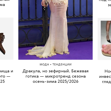
има
з
•
МОДА
ТЕНДЕНЦИИ
нища и
Дракула, но зефирный. Бежевая
Но
это —
готика — микротренд сезона
инвес
025
осень-зима 2025/2026
гляд