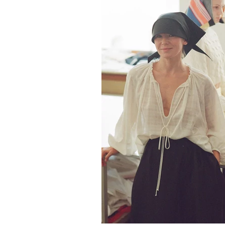
•
НОВОСТИ
СОБЫТИЯ
Марк Томас стал креатив
директором Carven