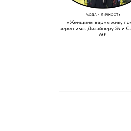
новом бутике Masterpea
•
МОДА
ЛИЧНОСТЬ
«‎Женщины верны мне, пок
верен им». Дизайнеру Эли С
60!