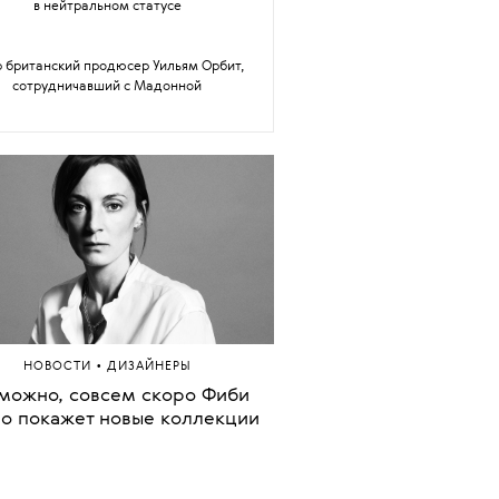
НОВОСТИ
тив журналистки Катерины Гордеевой
возбуждено уголовное дело
а Валиева и Александра Трусова смогут
вовать в международных соревнованиях
в нейтральном статусе
 британский продюсер Уильям Орбит,
сотрудничавший с Мадонной