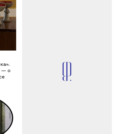
•
НОВОСТИ
МОДА
Ulyana Sergeenko сделали игру в
виде бумажной куклы
Nike
пр
‎»‎.
 — о