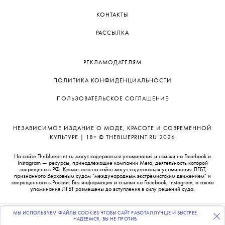
КОНТАКТЫ
РАССЫЛКА
РЕКЛАМОДАТЕЛЯМ
ПОЛИТИКА КОНФИДЕНЦИАЛЬНОСТИ
ПОЛЬЗОВАТЕЛЬСКОЕ СОГЛАШЕНИЕ
НЕЗАВИСИМОЕ ИЗДАНИЕ О МОДЕ, КРАСОТЕ И СОВРЕМЕННОЙ
КУЛЬТУРЕ | 18+ © THEBLUEPRINT.RU 2026
На сайте Theblueprint.ru могут содержаться упоминания и ссылки на Facebook и
Instagram — ресурсы, принадлежащие компании Meta, деятельность которой
запрещена в РФ. Кроме того на сайте могут содержаться упоминания ЛГБТ,
признанного Верховным судом "международным экстремистским движением" и
запрещенного в России. Вся информация и ссылки на Facebook, Instagram, а также
упоминания ЛГБТ размещены до вступления в силу решений суда.
МЫ ИСПОЛЬЗУЕМ ФАЙЛЫ COOKIES ЧТОБЫ САЙТ РАБОТАЛ ЛУЧШЕ И БЫСТРЕЕ.
ПОДПИСЫВАЙТЕСЬ
НА НАШУ
ВЕЧЕРНЮЮ РАССЫЛКУ
НАДЕЕМСЯ, ВЫ НЕ ПРОТИВ.