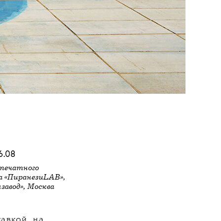
6.08
печатного
а «ПиранезиLAB»,
завод», Москва
авкой, на