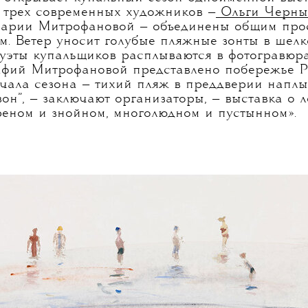
 трех современных художников —
Ольги Черны
арии Митрофановой — объединены общим про
ем. Ветер уносит голубые пляжные зонты в шел
уэты купальщиков расплываются в фотогравюр
рафий Митрофановой представлено побережье 
ачала сезона — тихий пляж в преддверии наплыв
он”, — заключают организаторы, — выставка о ле
треном и знойном, многолюдном и пустынном».