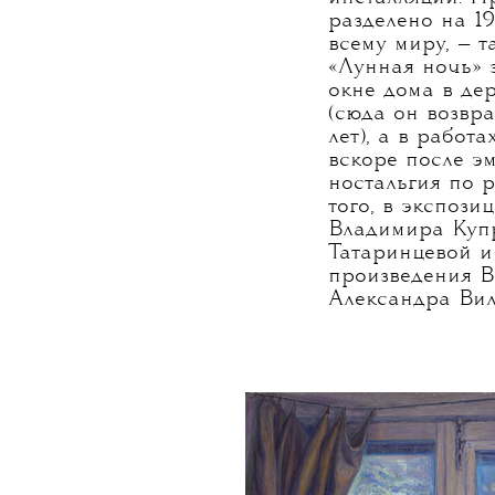
разделено на 1
всему миру, — 
«Лунная ночь» 
окне дома в де
(сюда он возвр
лет), а в рабо
вскоре после э
ностальгия по 
того, в экспози
Владимира Купр
Татаринцевой и
произведения В
Александра Вил