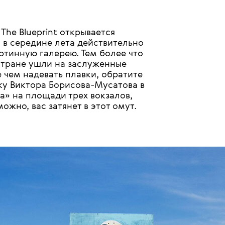
he Blueprint открывается
 в середине лета действительно
артинную галерею. Тем более что
стране ушли на заслуженные
 чем надевать плавки, обратите
у Виктора Борисова-Мусатова в
ра» на площади трех вокзалов,
ожно, вас затянет в этот омут.