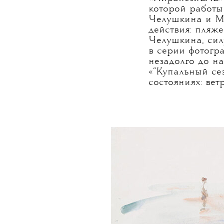
которой работы
Челушкина и М
действия: пляж
Челушкина, сил
в серии фотог
незадолго до н
«“Купальный сез
состояниях: ве