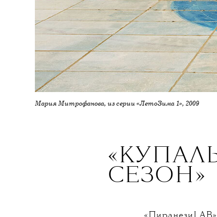
Мария Митрофанова, из серии «ЛетоЗима 1», 2009
«КУПАЛ
СЕЗОН»
«ПиранезиLAB» 