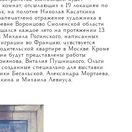
9 комнат, отсылающих к 19 локациям по
так, на полотне Николая Касаткина
запечатлено отражение художника в
ревне Воронцово Смоленской области
ащался каждое лето на протяжении 13
тах Михаила Рогинского, написанных
миграции во Францию, чувствуется
родительской квартире в Москве. Кроме
ции будут представлены работы
иянова, Виталия Пушницкого, Ольги
 созданные специально для выставки
ики Бегальской, Александра Мортаева,
кина и Михаила Левиуса.