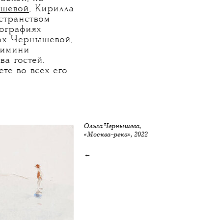
шевой
, Кирилла
странством
кографиях
ах Чернышевой,
Римини
а гостей.
те во всех его
Ольга Чернышева,
«Москва-река», 2022
←