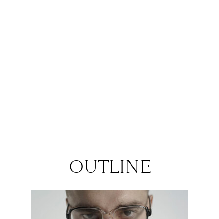
российского композитора XIX–XX
веков Сергея Ляпунова, португалец
Жуан Нету Виейра объединит в
одном концерте произведения
Баха, Прокофьева и Шумана, а
выпускник Корейского
национального университета
искусств Моюн Юн исполнит
«Фантазию си минор» Александра
Скрябина.
OUTLINE