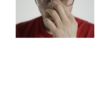
21.07—27.07
около Талдома, Московская область
Главный опен-эйр года на
открытом воздухе — с выставкой
медиа-искусства, арт-программой,
йогой и, разумеется, музыкой.
Среди прочих, выступят Хаски и