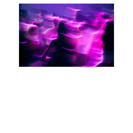
11.07—12.07
«ГПЗ-1», Москва
В столицу возвращается
важнейший летний смотр инди-