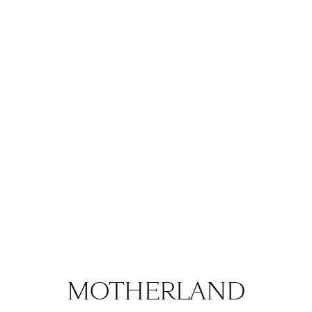
отвечать британский музыкант
Камаал Уильямс (чей приезд
уже
наделал шуму
из-за обвинений в
домогательствах и сексуальном
насилии на родине), дуэт Lovanda с
джазовым составом, а затем
Cream
Soda
,
«тима ищет свет»
,
«Станция
Метро Горьковская»
, диджей
Errortica
и многие-многие другие
— джаз, инди и танцевальная
музыка прозвучат с 10 по 11 июля на
территории бывшей ткацкой
фабрики «10/12 Мануфактура».
MOTHERLAND