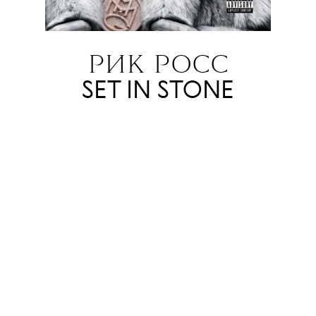
РИК РОСС
SET IN STONE
17.07
Разменявший шестой десяток Рик
Росс — баритонистый хип-хоп-
певец гангста-жизни (хоть и
работал тюремным надзирателем)
— наконец решился воздвигнуть
памятник себе нерукотворный,
альбом Set In Stone. Это первая за
пять лет пластинка Росса, и
известно о ней пока не очень