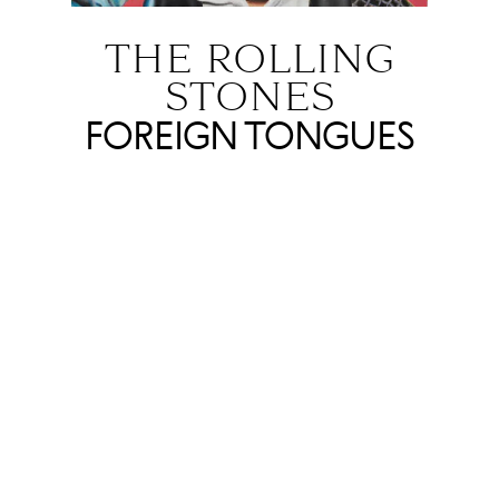
THE ROLLING
STONES
FOREIGN TONGUES
10.07
Через месяц с лишним после
выхода нового альбома
сэра Пола
Маккартни
его главные друзья-
соперники The Rolling Stones
выпускают 25-ю (!) пластинку с
очень роллинговским названием
Foreign Tongues. В продюсерском
кресле — Эндрю Уотт, работавший
с Игги Попом, Элтоном Джоном,