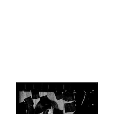
Frozen Charlotte происходит от
старой гипсовой статуэтки
морячка — приза с ярмарки 1940-х,
которая хранилась на студии Уайта.
Когда она вдруг упала, и голова
морячка откололась, Уайт приклеил
вместо нее синий череп-
перкуссию.