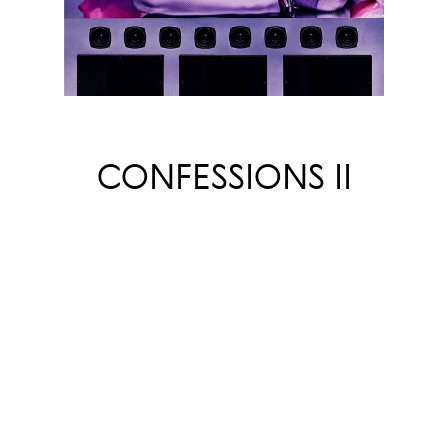
МАДОННА
CONFESSIONS II
03.07
Мы ждали, ждали — и наконец
дождались. Мадонна выпустила
сиквел к собственному культовому
альбому двадцатилетней давности
Confessions on a Dance Floor.
Музыкальная критика носит