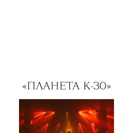
пассажей — как море и огонь.
«Звуковой мир и эмоциональная
образность “Литаний” рифмуются
с июльской Москвой, — заключают
организаторы, — в это время город
раскален до предела, а мысли его
жителей все чаще обращаются
к морю».
«ПЛАНЕТА К-30»