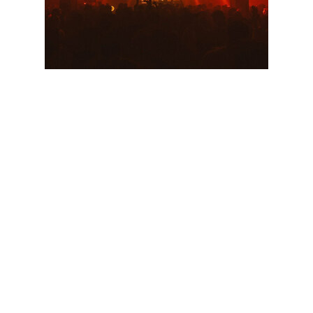
10.07—11.07
«10/12 Мануфактура», Санкт-Петербург
На пятом фестивале «Планета
К-30» команда Roots United —
создателей Present Perfect Festival и
клуба «К-30» — обещает передать
слушателям «экстракт
петербургского беззаботного
вайба». На открытии за него будут