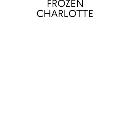
FROZEN
CHARLOTTE
10.07
Новый альбом Джека Уайта —
половинки культовой гаражной
группы The White Stripes.
Анонсированный без лишнего
шума всего месяц назад, Frozen
Charlotte продолжит направление
No Name, предыдущей записи
Уайта; в 2024-м ее тепло приняли за
тяжелые блюзовые риффы и вечно
свежий (то ли из-за голоса Уайта,
то ли из-за брызжущей энергии
артиста) рок-н-ролл. Название