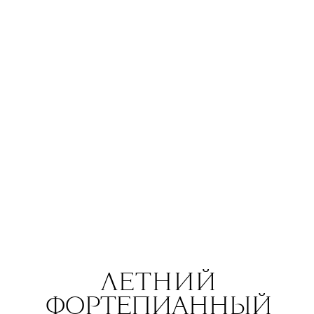
музыки — на этот раз на четырех
сценах Motherland сыграет 45 групп
в диапазоне от Хаски,
«Хадн дадн»
и героини
The Blueprint 100
Размахи
до группы
«Сироткин»
, Анастасии
Terelya и группы
«Наадя»
с акустическим сетом. А еще будут
uncle pecos, Settlers, «Диктофон»...
И все это — тоже на бывшей
индустриальной площадке,
на территории московского
подшипникового завода «ГПЗ-1».
ЛЕТНИЙ
ФОРТЕПИАННЫЙ