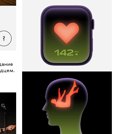
•
КРАСОТА
ЗДОРОВЬЕ
Алопеция, потеря и набор веса,
социальная стигма при лечении
Ка
рака и как с этим бороться
Выспа
дание
рдцем.