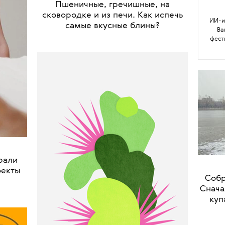
Ариа
Аген
•
КРАСОТА
ЗДОРОВЬЕ
Пшеничные, гречишные, на
сковородке и из печи. Как испечь
ИИ-и
самые вкусные блины?
Ва
фест