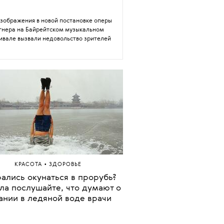
НОВОСТИ
на Гранде возьмет перерыв в карьере
после тура Eternal Sunshine
тство WME продало права на Неделю
моды в Нью-Йорке Signet Fashion
зображения в новой постановке оперы
гнера на Байрейтском музыкальном
ивале вызвали недовольство зрителей