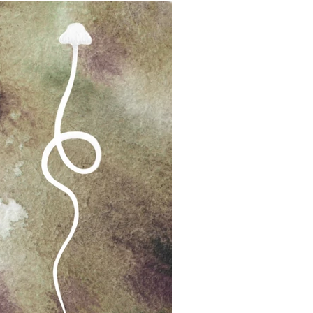
•
КРАСОТА
ЗДОРОВЬЕ
ались окунаться в прорубь?
ла послушайте, что думают о
ании в ледяной воде врачи