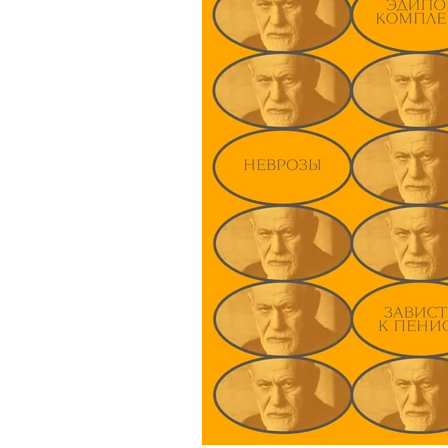
•
КРАСОТА
ЗДОРОВЬЕ
Everybody dance now! Соб
классные танцевальные пр
Москвы