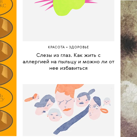
рали
оекты
Собр
Снача
куп
•
КРАСОТА
ЗДОРОВЬЕ
Слезы из глаз. Как жить с
аллергией на пыльцу и можно ли от
нее избавиться