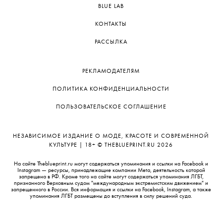
BLUE LAB
КОНТАКТЫ
РАССЫЛКА
РЕКЛАМОДАТЕЛЯМ
ПОЛИТИКА КОНФИДЕНЦИАЛЬНОСТИ
ПОЛЬЗОВАТЕЛЬСКОЕ СОГЛАШЕНИЕ
НЕЗАВИСИМОЕ ИЗДАНИЕ О МОДЕ, КРАСОТЕ И СОВРЕМЕННОЙ
КУЛЬТУРЕ | 18+ © THEBLUEPRINT.RU 2026
На сайте Theblueprint.ru могут содержаться упоминания и ссылки на Facebook и
Instagram — ресурсы, принадлежащие компании Meta, деятельность которой
запрещена в РФ. Кроме того на сайте могут содержаться упоминания ЛГБТ,
признанного Верховным судом "международным экстремистским движением" и
запрещенного в России. Вся информация и ссылки на Facebook, Instagram, а также
упоминания ЛГБТ размещены до вступления в силу решений суда.