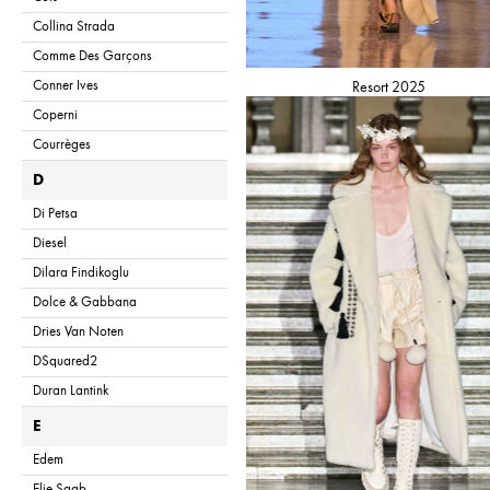
Collina Strada
Comme Des Garçons
Conner Ives
Resort 2025
Coperni
Courrèges
D
Di Petsa
Diesel
Dilara Findikoglu
Dolce & Gabbana
Dries Van Noten
DSquared2
Duran Lantink
E
Edem
Elie Saab