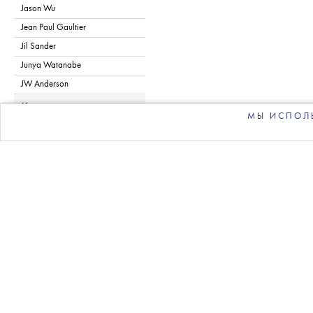
Jason Wu
Jean Paul Gaultier
Jil Sander
Junya Watanabe
JW Anderson
K
МЫ ИСПОЛЬ
Kalmanovich
Kenzo
Khaite
Kidsuper
Kiko Kostadinov
L
Lacoste
Lanvin
Laquan Smith
Le Papa