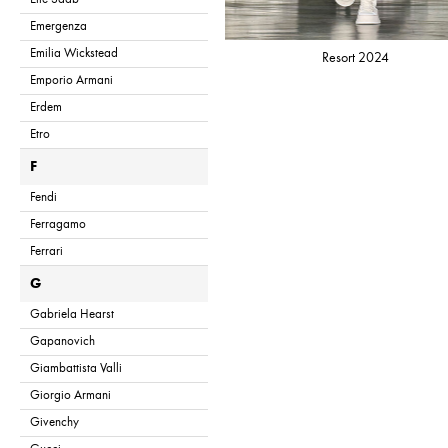
Emergenza
Emilia Wickstead
Resort 2024
Emporio Armani
Erdem
Etro
F
Fendi
Ferragamo
Ferrari
G
Gabriela Hearst
Gapanovich
Giambattista Valli
Giorgio Armani
Givenchy