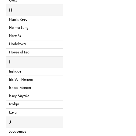
Gucci
H
Harris Reed
Helmut Lang
Hermès
Hodakova
House of Leo
I
Inshade
Iris Van Herpen
Isabel Marant
Issey Miyake
Ivolga
Izeta
J
Jacquemus