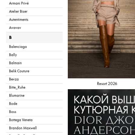
Armani Privé
Atelier Biser
Autentiments
Avavav
B
Balenciaga
Bally
Balmain
Belik Couture
Bevza
Resort 2026
Bitte_Ruhe
Blumarine
Bode
Boss
Bottega Veneta
Brandon Maxwell