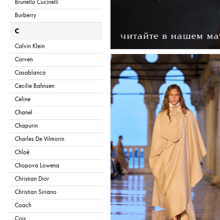
Brunello Cucinelli
Burberry
C
Calvin Klein
Carven
Casablanca
Cecilie Bahnsen
Celine
Chanel
Chapurin
Charles De Vilmorin
Chloé
Chopova Lowena
Christian Dior
Christian Siriano
Coach
Cois