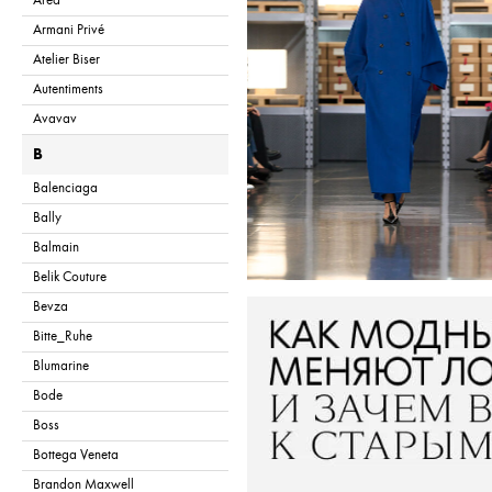
Area
Armani Privé
Atelier Biser
Autentiments
Avavav
B
Balenciaga
Bally
Balmain
Belik Couture
Bevza
Bitte_Ruhe
Blumarine
Bode
Boss
Bottega Veneta
Brandon Maxwell