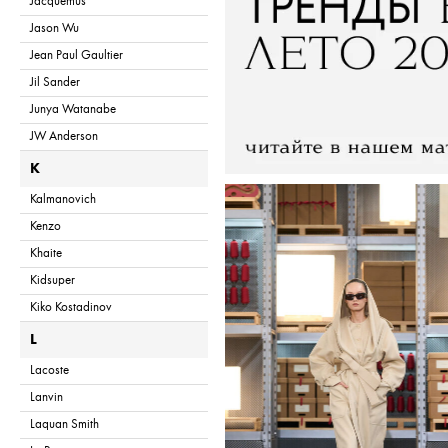
Jacquemus
Jason Wu
Jean Paul Gaultier
Jil Sander
Junya Watanabe
JW Anderson
K
Kalmanovich
Kenzo
Khaite
Kidsuper
Kiko Kostadinov
L
Lacoste
Lanvin
Laquan Smith