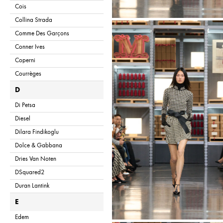
Cois
Collina Strada
Comme Des Garçons
Conner Ives
Coperni
Courrèges
D
Di Petsa
Diesel
Dilara Findikoglu
Dolce & Gabbana
Dries Van Noten
DSquared2
Duran Lantink
E
Edem